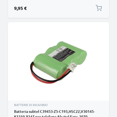
Universum CL15 SL15 ricambio da 700mAh v30145
9,95 €
BATTERIE DI RICAMBIO
Batteria subtel C39453-Z5-C193,HSC22,V30145-
K1310-X147 per telefono Alcatel Easy, 2070,