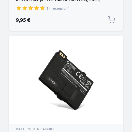
Siemens Gigaset A200, A245, Gigaset A1, A110,
(34 recensioni)
Philips Icana, Uniden 2600, Xalio 6100, TD5100
Ricambio affidabile da 600mAh per il tuo
9,95 €
fisso/cordless
BATTERIE DI RICAMBIO