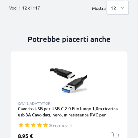
Voci
1
-
12
di
117
Mostra
Potrebbe piacerti anche
B
CAVI E ADATTATORI
Cavetto USB per USB-C 2.0 Filo lungo 1,0m ricarica
usb 3A Cavo dati, nero, in resistente PVC per
smartphone (Samsung, Huawei, Google Pixel),
(6 recensioni)
fotocamera Canon, Panasonic Lumix, Sony
connettore tipo C
8,95 €