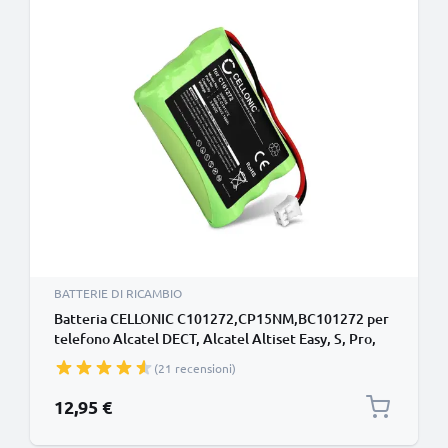
BATTERIE DI RICAMBIO
Batteria CELLONIC C101272,CP15NM,BC101272 per
telefono Alcatel DECT, Alcatel Altiset Easy, S, Pro,
Vocal, Alcatel Eole 450, Alcatel One Touch Class,
(21 recensioni)
Vocal, Ericsson DECT 230 260, DT200 DT288 DT290
DT292, Samsung SP-R5050 Ricambio affidabile da
12,95 €
600mAh per