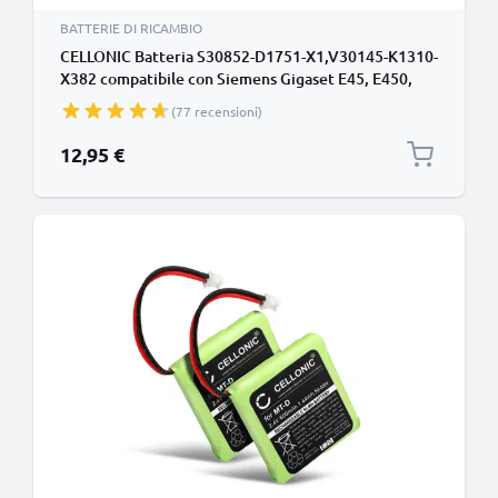
BATTERIE DI RICAMBIO
CELLONIC Batteria S30852-D1751-X1,V30145-K1310-
X382 compatibile con Siemens Gigaset E45, E450,
E455, E450 SIM, E455 SIM, E40 Swisscom Aton CL-
(77 recensioni)
102, Top S329 500mAh Ricambi per telefono cordless
12,95 €