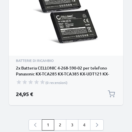
BATTERIE DI RICAMBIO
2x Batteria CELLONIC 4-268-590-02 per telefono
Panasonic KX-TCA285 KX-TCA385 KX-UDT121 KX-
UDT131 Sony Laser Mouse VGP-BMS77 Ricambio
(0 recensioni)
affidabile da 660mAh per il tuo fisso/cordless
24,95 €
1
2
3
4
Stai leggendo la pagina
Pagina
Pagina
Pagina