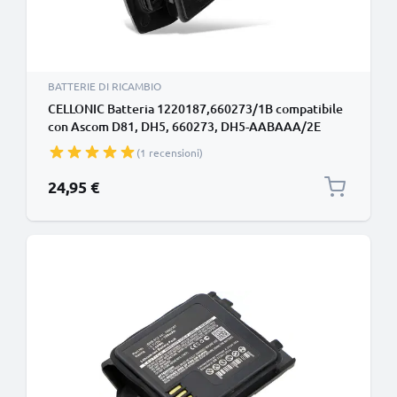
BATTERIE DI RICAMBIO
CELLONIC Batteria 1220187,660273/1B compatibile
con Ascom D81, DH5, 660273, DH5-AABAAA/2E
Avaya DECT 3740, 3749, 3700 EX Aastra DT413,
(1 recensioni)
DT423, DT433 DeTeWe DT413, DT423 1100mAh
Ricambi per telefono cordless
24,95 €