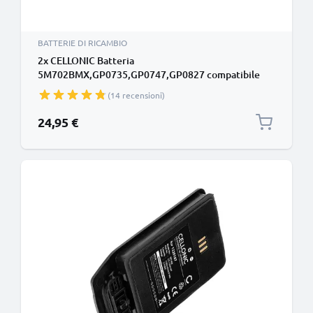
BATTERIE DI RICAMBIO
2x CELLONIC Batteria
5M702BMX,GP0735,GP0747,GP0827 compatibile
con Audioline Slim DECT 500 502 580 582, BT Verve
(14 recensioni)
450, Medion MD82877 MD82772 600mAh Ricambi
per telefono cordless
24,95 €