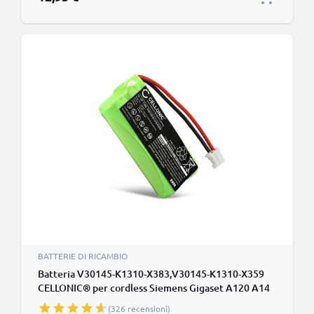
BATTERIE DI RICAMBIO
Batteria V30145-K1310-X383,V30145-K1310-X359
CELLONIC® per cordless Siemens Gigaset A120 A14
A140 A145 A160 A165 A245 A240 A260 A265,
(326 recensioni)