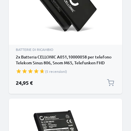
BATTERIE DI RICAMBIO
2x Batteria CELLONIC A051,10000058 per telefono
Telekom Sinus 806, Snom M65, Telefunken FHD
170/5 Ricambio affidabile da 1200mAh per il tuo
(5 recensioni)
fisso/cordless
24,95 €