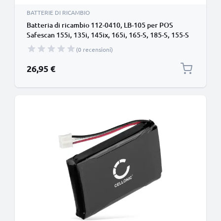
BATTERIE DI RICAMBIO
Batteria di ricambio 112-0410, LB-105 per POS
Safescan 155i, 135i, 145ix, 165i, 165-S, 185-S, 155-S
Affidabile sostituzione da 700mAh 112-0410, LB-105
(0 recensioni)
per terminale di pagamento
26,95 €