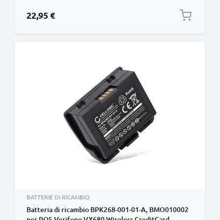
sostituzione da 3400mAh per terminale di
pagamento
22,95 €
BATTERIE DI RICAMBIO
Batteria di ricambio BPK268-001-01-A, BMO010002
per POS Verifone VX680 Wireless CreditCard