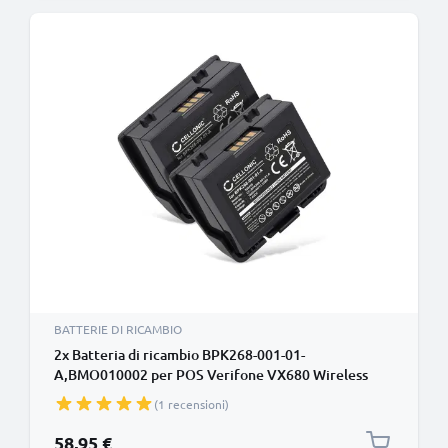
BATTERIE DI RICAMBIO
2x Batteria di ricambio BPK268-001-01-
A,BMO010002 per POS Verifone VX680 Wireless
CreditCard Terminal Affidabile sostituzione da
(1 recensioni)
1800mAh BPK268-001-01-A,BMO010002 per
terminale di pagamento
58,95 €