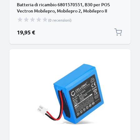
Batteria di ricambio 6801570551, B30 per POS
Vectron Mobilepro, Mobilepro 2, Mobilepro II
Affidabile sostituzione da 1800mAh 6801570551,
(0 recensioni)
B30 per terminale di pagamento
19,95 €