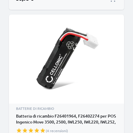
BATTERIE DI RICAMBIO
Batteria di ricambio F26401964, F26402274 per POS
Ingenico Move 3500, 2500, IWL250, IWL220, IWL252,
IWL280, IWE280, IWL251, IWL255 Affidabile
(4 recensioni)