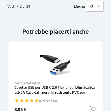
Voci
1
-
12
di
24
Mostra
Potrebbe piacerti anche
B
CAVI E ADATTATORI
Cavetto USB per USB-C 2.0 Filo lungo 1,0m ricarica
usb 3A Cavo dati, nero, in resistente PVC per
smartphone (Samsung, Huawei, Google Pixel),
(6 recensioni)
fotocamera Canon, Panasonic Lumix, Sony
connettore tipo C
8,95 €