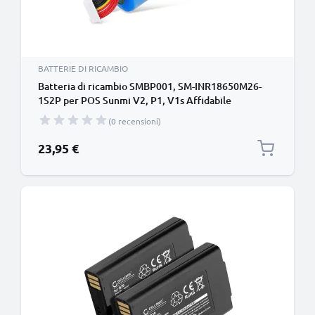
BATTERIE DI RICAMBIO
Batteria di ricambio SMBP001, SM-INR18650M26-
1S2P per POS Sunmi V2, P1, V1s Affidabile
sostituzione da 5200mAh per terminale di
(0 recensioni)
pagamento
23,95 €