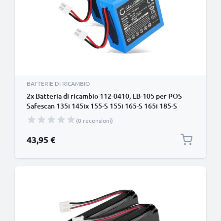
BATTERIE DI RICAMBIO
2x Batteria di ricambio 112-0410, LB-105 per POS
Safescan 135i 145ix 155-S 155i 165-S 165i 185-S
Affidabile sostituzione da 700mAh 112-0410, LB-105
(0 recensioni)
per terminale di pagamento
43,95 €