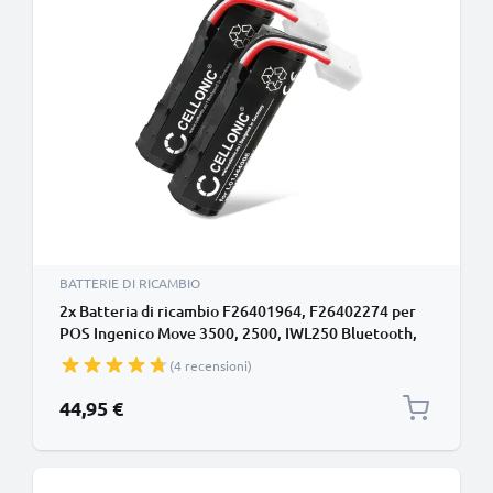
BATTERIE DI RICAMBIO
2x Batteria di ricambio F26401964, F26402274 per
POS Ingenico Move 3500, 2500, IWL250 Bluetooth,
IWL220, IWL252, IWL280, IWE280, IWL251, IWL255
(4 recensioni)
Affidabile sostituzione da 3400mAh per terminale di
pagamento
44,95 €