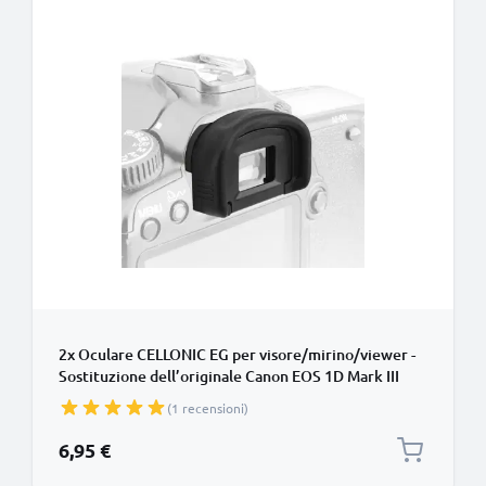
2x Oculare CELLONIC EG per visore/mirino/viewer -
Sostituzione dell’originale Canon EOS 1D Mark III
EOS 5D Mark III EOS 7D smarrito Protezione in
(1 recensioni)
Silicone gommino, ‘eye cup’
6,95 €