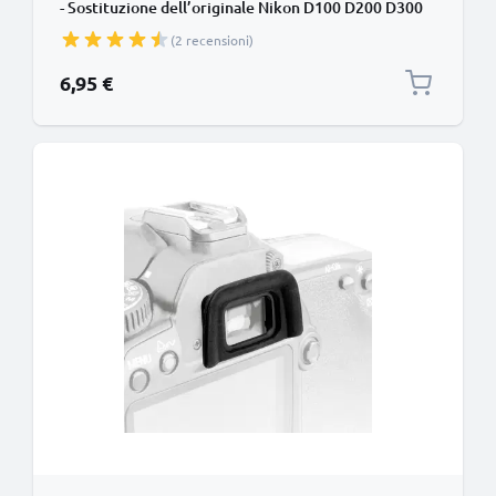
- Sostituzione dell’originale Nikon D100 D200 D300
D3000 D300S D3100 D3200 D40x D50 D5000 D5100
(2 recensioni)
D5200 D5300 D60 D600 D610 D70 D7000 D70s
D7100 smarrito Protezione in Materiale sintetico
6,95 €
gommino, ‘eye cup’