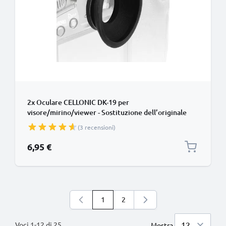
2x Oculare CELLONIC DK-19 per
visore/mirino/viewer - Sostituzione dell’originale
Nikon D3 D3s D3X D4 D700 D800 D800E smarrito
(3 recensioni)
Protezione in Materiale sintetico gommino, ‘eye cup’
6,95 €
1
2
Stai leggendo la pagina
Pagina
Voci
1
-
12
di
25
Mostra