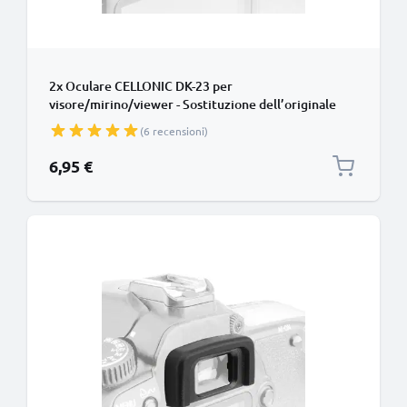
2x Oculare CELLONIC DK-23 per
visore/mirino/viewer - Sostituzione dell’originale
Nikon D7200 D300 D300S smarrito Protezione in
(6 recensioni)
Silicone gommino, ‘eye cup’
6,95 €