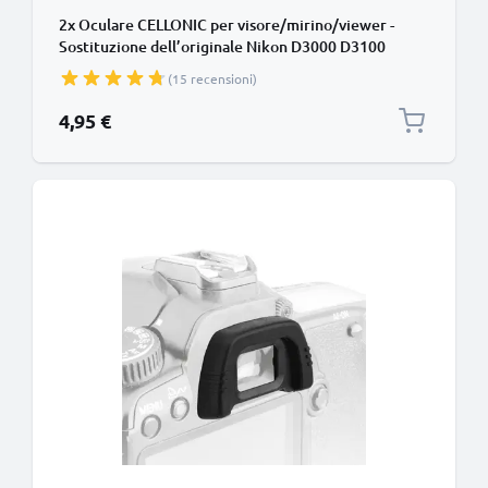
2x Oculare CELLONIC per visore/mirino/viewer -
Sostituzione dell’originale Nikon D3000 D3100
D3200 D40x D50 D5100 D5200 D60 D70s smarrito
(15 recensioni)
Protezione in Silicone gommino, ‘eye cup’
4,95 €