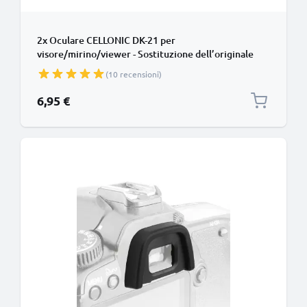
2x Oculare CELLONIC DK-21 per
visore/mirino/viewer - Sostituzione dell’originale
Nikon D7100 D200 D300 D70s D80 D90 smarrito
(10 recensioni)
Protezione in Silicone gommino, ‘eye cup’
6,95 €