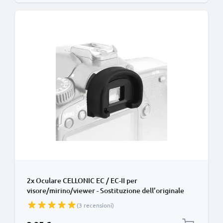
2x Oculare CELLONIC EC / EC-II per
visore/mirino/viewer - Sostituzione dell’originale
Canon EOS 1D EOS 1Ds EOS 1Ds Mark II smarrito
(3 recensioni)
Protezione in Silicone gommino, ‘eye cup’