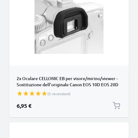
2x Oculare CELLONIC EB per visore/mirino/viewer -
Sostituzione dell’originale Canon EOS 10D EOS 20D
EOS 30D EOS 40D EOS 50D EOS 5D EOS 5D Mark II
(5 recensioni)
EOS 60D EOS 6D EOS 70D EOS 80D smarrito
Protezione in Silicone gommino, ‘eye cup’
6,95 €