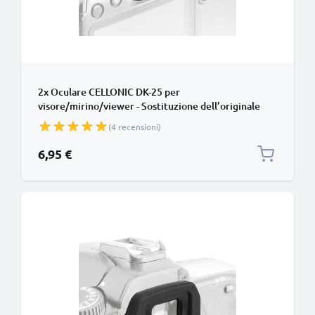
2x Oculare CELLONIC DK-25 per
visore/mirino/viewer - Sostituzione dell’originale
Nikon D3200 D3300 D5200 D5500 smarrito
(4 recensioni)
Protezione in Silicone gommino, ‘eye cup’
6,95 €