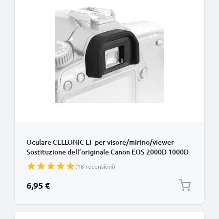
Oculare CELLONIC EF per visore/mirino/viewer -
Sostituzione dell’originale Canon EOS 2000D 1000D
300D 350D 400D 500D 550D smarrito Protezione in
(18 recensioni)
Silicone gommino, ‘eye cup’
6,95 €