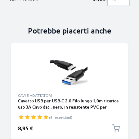
Potrebbe piacerti anche
B
CAVI E ADATTATORI
Cavetto USB per USB-C 2.0 Filo lungo 1,0m ricarica
usb 3A Cavo dati, nero, in resistente PVC per
smartphone (Samsung, Huawei, Google Pixel),
(6 recensioni)
fotocamera Canon, Panasonic Lumix, Sony
connettore tipo C
8,95 €