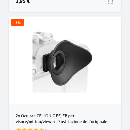
3,95 €
-5%
2x Oculare CELLONIC EF, EB per
visore/mirino/viewer - Sostituzione dell’originale
Canon EOS 1000D EOS 100D EOS 40D EOS 450D EOS