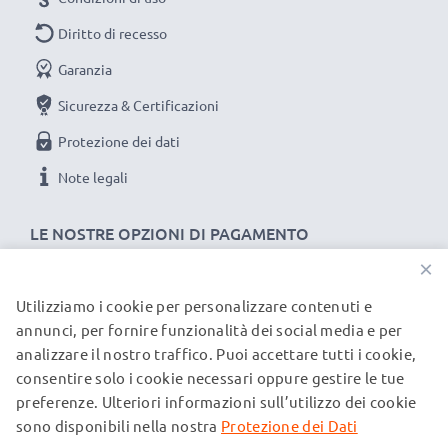
Diritto di recesso
Garanzia
Sicurezza & Certificazioni
Protezione dei dati
Note legali
LE NOSTRE OPZIONI DI PAGAMENTO
×
Utilizziamo i cookie per personalizzare contenuti e
I NOSTRI PARTNER DI SPEDIZIONE
annunci, per fornire funzionalità dei social media e per
analizzare il nostro traffico. Puoi accettare tutti i cookie,
consentire solo i cookie necessari oppure gestire le tue
© subtel.it 2026
preferenze. Ulteriori informazioni sull’utilizzo dei cookie
Tutti i prezzi includono l'IVA e sono esclusi i costi di
spedizione. Si prega di notare che tutti i marchi menzionati
sono disponibili nella nostra
Protezione dei Dati
sono marchi registrati dei rispettivi proprietari e sono citati