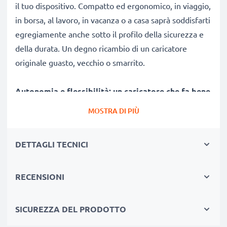
il tuo dispositivo. Compatto ed ergonomico, in viaggio,
in borsa, al lavoro, in vacanza o a casa saprà soddisfarti
egregiamente anche sotto il profilo della sicurezza e
della durata. Un degno ricambio di un caricatore
originale guasto, vecchio o smarrito.
Autonomia e flessibilità:
un caricatore che fa bene
alla tua batteria
MOSTRA DI PIÙ
✔ Tempi di ricarica ridotti, senza spiacevoli pause per
ricaricare
DETTAGLI TECNICI
✔ Qualità costruttive modernissime: efficiente,
leggero, che non scalda né ingombra
RECENSIONI
✔ Non stressa le celle: test approfonditi delle
componenti evitano un rapido logorio delle celle,
favorendo una ridotta usura e una lunga vita utile della
SICUREZZA DEL PRODOTTO
pila