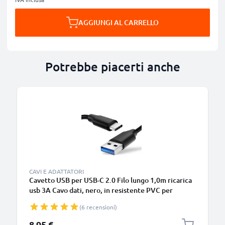
AGGIUNGI AL CARRELLO
Potrebbe piacerti anche
B
CAVI E ADATTATORI
Cavetto USB per USB-C 2.0 Filo lungo 1,0m ricarica
usb 3A Cavo dati, nero, in resistente PVC per
smartphone (Samsung, Huawei, Google Pixel),
(6 recensioni)
fotocamera Canon, Panasonic Lumix, Sony
connettore tipo C
8,95 €