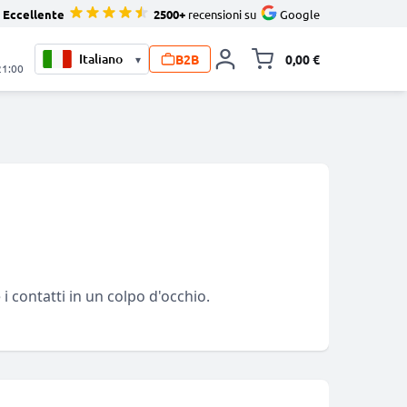
Eccellente
2500+
recensioni su
Google
B2B
0,00 €
▾
Alli
21:00
i contatti in un colpo d'occhio.