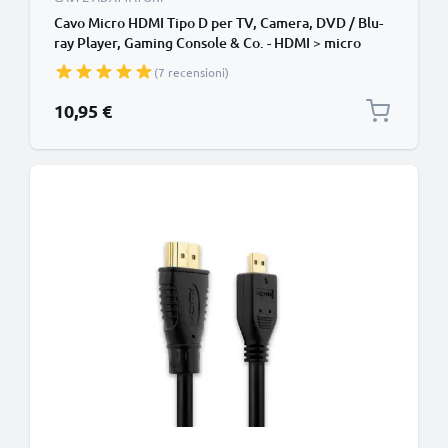
Cavo Micro HDMI Tipo D per TV, Camera, DVD / Blu-
ray Player, Gaming Console & Co. - HDMI > micro
HDMI TV, DVD, Blu-Ray, fotocamera, monitor,
(7 recensioni)
lunghezza 3m trasmissione segnale video & audio
impeccabile
10,95 €