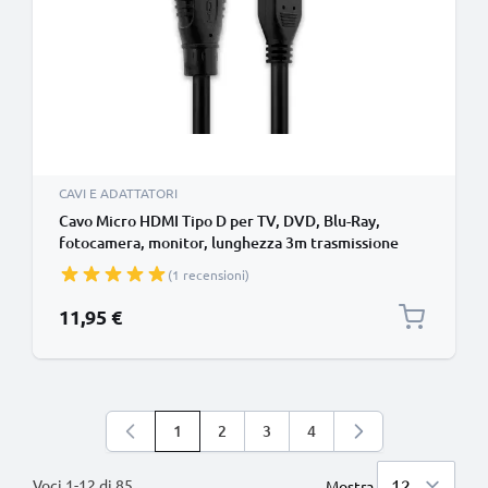
CAVI E ADATTATORI
Cavo Micro HDMI Tipo D per TV, DVD, Blu-Ray,
fotocamera, monitor, lunghezza 3m trasmissione
segnale video & audio impeccabile
(1 recensioni)
11,95 €
1
2
3
4
Stai leggendo la pagina
Pagina
Pagina
Pagina
Voci
1
-
12
di
85
Mostra