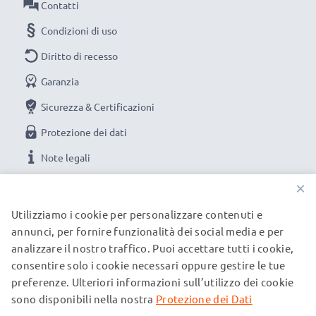
Contatti
Condizioni di uso
Diritto di recesso
Garanzia
Sicurezza & Certificazioni
Protezione dei dati
Note legali
×
LE NOSTRE OPZIONI DI PAGAMENTO
Utilizziamo i cookie per personalizzare contenuti e
annunci, per fornire funzionalità dei social media e per
analizzare il nostro traffico. Puoi accettare tutti i cookie,
I NOSTRI PARTNER DI SPEDIZIONE
consentire solo i cookie necessari oppure gestire le tue
preferenze. Ulteriori informazioni sull’utilizzo dei cookie
sono disponibili nella nostra
Protezione dei Dati
© subtel.it 2026