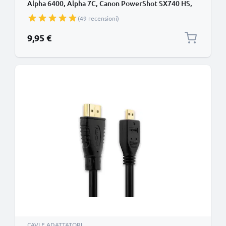
Alpha 6400, Alpha 7C, Canon PowerShot SX740 HS,
PowerShot G7 X Mark II TV, DVD, Blu-Ray,
(49 recensioni)
fotocamera, monitor, lunghezza 1.5m trasmissione
segnale video & audio impeccabile
9,95 €
CAVI E ADATTATORI