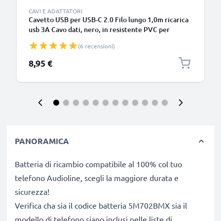
CAVI E ADATTATORI
Cavetto USB per USB-C 2.0 Filo lungo 1,0m ricarica
usb 3A Cavo dati, nero, in resistente PVC per
smartphone (Samsung, Huawei, Google Pixel),
(6 recensioni)
fotocamera Canon, Panasonic Lumix, Sony
connettore tipo C
8,95 €
PANORAMICA
Batteria di ricambio compatibile al 100% col tuo
telefono Audioline, scegli la maggiore durata e
sicurezza!
Verifica cha sia il codice batteria 5M702BMX sia il
modello di telefono siano inclusi nelle liste di