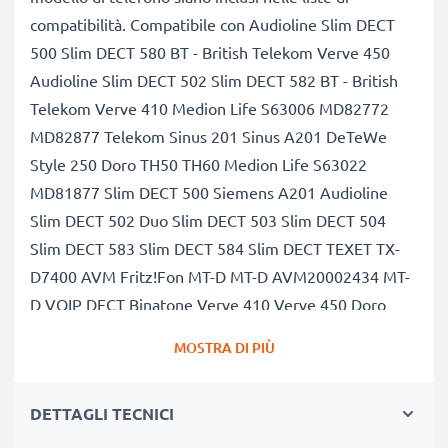
compatibilità. Compatibile con Audioline Slim DECT
500 Slim DECT 580 BT - British Telekom Verve 450
Audioline Slim DECT 502 Slim DECT 582 BT - British
Telekom Verve 410 Medion Life S63006 MD82772
MD82877 Telekom Sinus 201 Sinus A201 DeTeWe
Style 250 Doro TH50 TH60 Medion Life S63022
MD81877 Slim DECT 500 Siemens A201 Audioline
Slim DECT 502 Duo Slim DECT 503 Slim DECT 504
Slim DECT 583 Slim DECT 584 Slim DECT TEXET TX-
D7400 AVM Fritz!Fon MT-D MT-D AVM20002434 MT-
D VOIP DECT Binatone Verve 410 Verve 450 Doro
TH55 TH65 Telekom Sinus a702 Vtech VT1100
MOSTRA DI PIÙ
VT2020
Capacità di 600mAh garantita, celle di qualità
DETTAGLI TECNICI
premium
Questa batteria CELLONIC ha una capacità di 600mAh