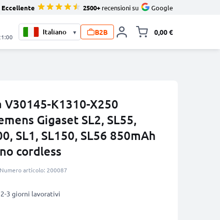
Eccellente
2500+
recensioni su
Google
B2B
0,00 €
▾
Alli
21:00
a V30145-K1310-X250
iemens Gigaset SL2, SL55,
00, SL1, SL150, SL56 850mAh
no cordless
Numero articolo: 200087
2-3 giorni lavorativi