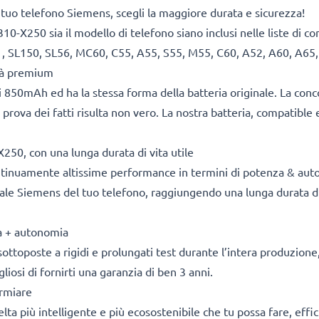
 tuo telefono Siemens, scegli la maggiore durata e sicurezza!
310-X250 sia il modello di telefono siano inclusi nelle liste di 
1, SL150, SL56, MC60, C55, A55, S55, M55, C60, A52, A60, A65
ità premium
 850mAh ed ha la stessa forma della batteria originale. La con
 prova dei fatti risulta non vero. La nostra batteria, compatible 
250, con una lunga durata di vita utile
ontinuamente altissime performance in termini di potenza & aut
ale Siemens del tuo telefono, raggiungendo una lunga durata di v
za + autonomia
sottoposte a rigidi e prolungati test durante l’intera produzione, 
osi di fornirti una garanzia di ben 3 anni.
armiare
 scelta più intelligente e più ecosostenibile che tu possa fare, e