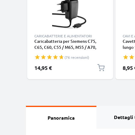
CARICABATTERIE E ALIMENTATORI
CAVI E
Caricabatteria per Siemens C75,
Cavett
C65, C60, C55 / M65, M55 / A70,
lungo 
A55, A52 / MC60 / S65, S55 / SL55 /
nero, 
(76 recensioni)
SX1, 2.5W 1A Caricatore 1.5m con
smart
spina europea
Google
14,95 €
8,95 
Panas
tipo C
Dettagli 
Panoramica