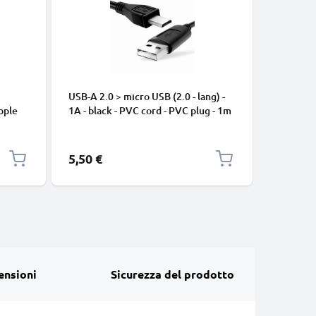
USB-A 2.0 > micro USB (2.0 - lang) -
Cavo USB
pple
1A - black - PVC cord - PVC plug - 1m
iPhone 17
, 8, 7,
Pro Max, 
arica
Samsung 
Google Pi
5,50 €
2,95 €
XL Xiaom
Pro+, No
13 3A ca
ensioni
Sicurezza del prodotto