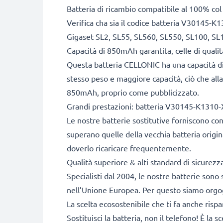
Batteria di ricambio compatibile al 100% col
Verifica cha sia il codice batteria V30145-K1
Gigaset SL2, SL55, SL560, SL550, SL100, SL
Capacità di 850mAh garantita, celle di qual
Questa batteria CELLONIC ha una capacità di
stesso peso e maggiore capacità, ciò che alla
850mAh, proprio come pubblicizzato.
Grandi prestazioni: batteria V30145-K1310-X
Le nostre batterie sostitutive forniscono c
superano quelle della vecchia batteria origin
doverlo ricaricare frequentemente.
Qualità superiore & alti standard di sicurez
Specialisti dal 2004, le nostre batterie sono 
nell’Unione Europea. Per questo siamo orgogli
La scelta ecosostenibile che ti fa anche risp
Sostituisci la batteria, non il telefono! È la