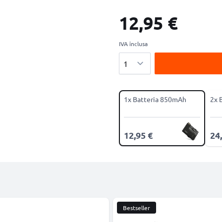
12,95 €
IVA inclusa
Quantità
1x Batteria 850mAh
2x 
12,95 €
24
Bestseller