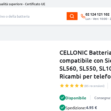
ualità superiore - Certificato UE
02 124 121 102
Lun - Ven: 10:00 - 
CELLONIC Batteri
compatibile con S
SL560, SL550, SL1
Ricambi per telefo
(85 recensioni)
Disponibile
Consegna: 
4.95 €
Spedizione: