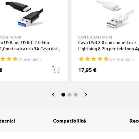
 ADATTATORI
CAVI E ADATTATORI
o USB per USB-C 2.0 Filo
Cavo USB 2.0 con connettore
1,0m ricarica usb 3A Cavo dati,
Lightning 8 Pin per telefono A
in resistente PVC per
iPhone 14, 13, 12, 11, X, XS, XR
(6 recensioni)
(37 recensioni)
phone (Samsung, Huawei,
SE filo di 1m cavetto dati & ric
 Pixel), fotocamera Canon,
in bianco per cellulare
€
17,95 €
onic Lumix, Sony connettore
tecnici
Compatibilità
Rec