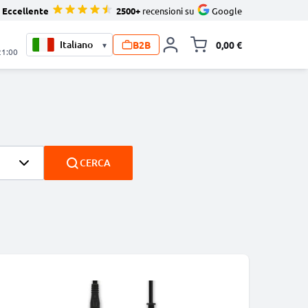
Eccellente
2500+
recensioni su
Google
B2B
0,00 €
▾
Alli
21:00
CERCA