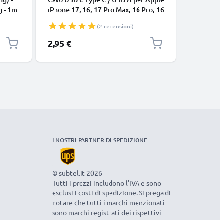
g - 1m
iPhone 17, 16, 17 Pro Max, 16 Pro, 16
connetto
Pro Max, 17 Pro, 16e, 16 Plus
cavetto d
(2 recensioni)
Samsung Galaxy S25 Ultra, S25
nero
Google Pixel 10, 9a, 10 Pro, 10 Pro
2,95 €
7,95 €
XL Xiaomi 15 Ultra, Redmi Note 14
Pro+, Note 14 Pro, 15T Pro OnePlus
13 3A cavetto da
I NOSTRI PARTNER DI SPEDIZIONE
© subtel.it 2026
Tutti i prezzi includono l'IVA e sono
esclusi i costi di spedizione. Si prega di
notare che tutti i marchi menzionati
sono marchi registrati dei rispettivi