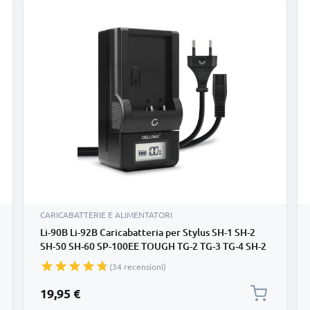
CARICABATTERIE E ALIMENTATORI
Li-90B Li-92B Caricabatteria per Stylus SH-1 SH-2
SH-50 SH-60 SP-100EE TOUGH TG-2 TG-3 TG-4 SH-2
XZ-2 TG-1 TG-5 TG-Tracker Batterie per fotocamera
(34 recensioni)
marca CELLONIC
19,95 €