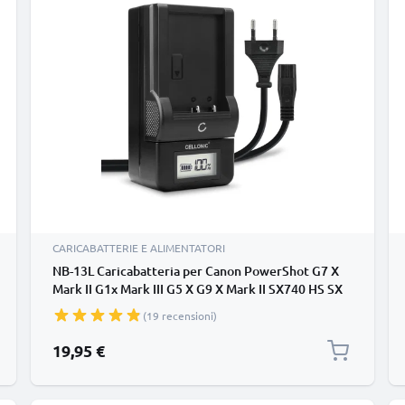
CARICABATTERIE E ALIMENTATORI
NB-13L Caricabatteria per Canon PowerShot G7 X
Mark II G1x Mark III G5 X G9 X Mark II SX740 HS SX
620 Batterie per fotocamera marca CELLONIC
(19 recensioni)
19,95 €