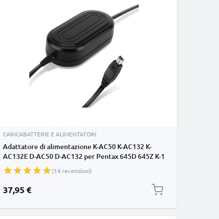
CARICABATTERIE E ALIMENTATORI
Adattatore di alimentazione K-AC50 K-AC132 K-
AC132E D-AC50 D-AC132 per Pentax 645D 645Z K-1
K-3 II K-5 K-5 II K-5 IIs K-7 K10D K20D batteria finta
(14 recensioni)
dummy, DC coupler per una fonte di corrente
continua
37,95 €