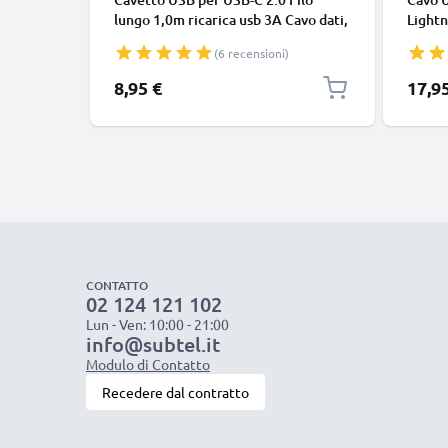
lungo 1,0m ricarica usb 3A Cavo dati,
Lightn
nero, in resistente PVC per
iPhone
(6 recensioni)
smartphone (Samsung, Huawei,
SE fil
Google Pixel), fotocamera Canon,
in bia
8,95 €
17,9
Panasonic Lumix, Sony connettore
tipo C
CONTATTO
02 124 121 102
Lun - Ven: 10:00 - 21:00
info@subtel.it
Modulo di Contatto
Recedere dal contratto