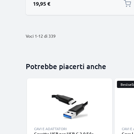
19,95 €
Voci
1
-
12
di
339
Potrebbe piacerti anche
Bestsell
CAVI E ADATTATORI
CAVI E
Cavetto USB per USB-C 2.0 Filo
Cavo 