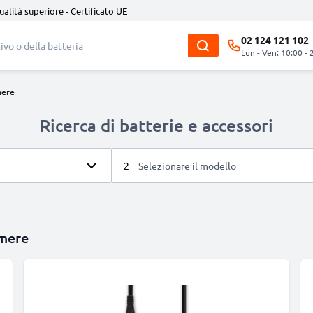
ualità superiore - Certificato UE
02 124 121 102
Lun - Ven: 10:00 - 
mere
Ricerca di batterie e accessori
2
Selezionare il modello
amere