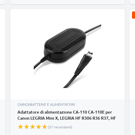
CARICABATTERIE E ALIMENTATORI
Adattatore di alimentazione CA-110 CA-110E per
Canon LEGRIA Mini X, LEGRIA HF R306 R36 R37, HF
R46 R406, HF R56 R57 R506, HF R606 R67 R68, HF
(37 recensioni)
R77, HF R806 R88, LEGRIA HF M506 M52 M56,