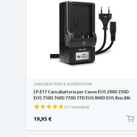
CARICABATTERIE E ALIMENTATORI
LP-E17 Caricabatteria per Canon EOS 200D 250D
EOS 750D 760D 770D 77D EOS 800D EOS Kiss X8i
EOS M3 M5 M6 Batterie per fotocamera marca
(11 recensioni)
CELLONIC
19,95 €