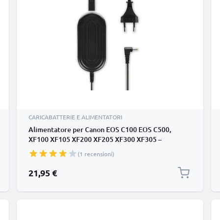
CARICABATTERIE E ALIMENTATORI
Alimentatore per Canon EOS C100 EOS C500,
XF100 XF105 XF200 XF205 XF300 XF305 –
Adattatore CA (CA-930) (3m cavo di ricarica – 8.4V,
(1 recensioni)
2A / 2000mA, 12.6W) () da subtel
21,95 €