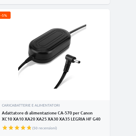
-5%
CARICABATTERIE E ALIMENTATORI
Adattatore di alimentazione CA-570 per Canon
XC10 XA10 XA20 XA25 XA30 XA35 LEGRIA HF G40
G25 G30 HF200 FS200 FS300 FS306 VIXIA HF G20
(50 recensioni)
G10 HV30 HF10 HF20 HG10 HG20 ZR500 batteria