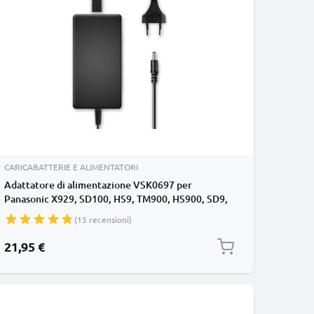
CARICABATTERIE E ALIMENTATORI
Adattatore di alimentazione VSK0697 per
Panasonic X929, SD100, HS9, TM900, HS900, SD9,
SD900, SD800, K2GJ2DC00011 batteria finta
(15 recensioni)
dummy, DC coupler per una fonte di corrente
continua
21,95 €