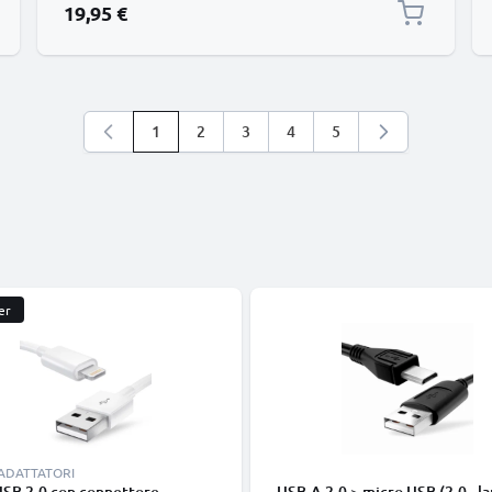
Canon VIXIA Mini X, Canon VIXIA HF R500 R52
19,95 €
batteria finta dummy, DC co
1
2
3
4
5
Stai leggendo la pagina
Pagina
Pagina
Pagina
Pagina
er
 ADATTATORI
USB 2.0 con connettore
USB-A 2.0 > micro USB (2.0 - la