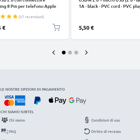
ing 8 Pin per telefono Apple
1A - black - PVC cord - PVC plu
 14, 13, 12, 11, X, XS, XR, 8, 7,
(37 recensioni)
o di 1m cavetto dati & ricarica
nco per cellulare
5 €
5,50 €
LE NOSTRE OPZIONI DI PAGAMENTO
CHI SIAMO SUBTEL
Chi siamo
Condizioni di uso
FAQ
Diritto di recesso