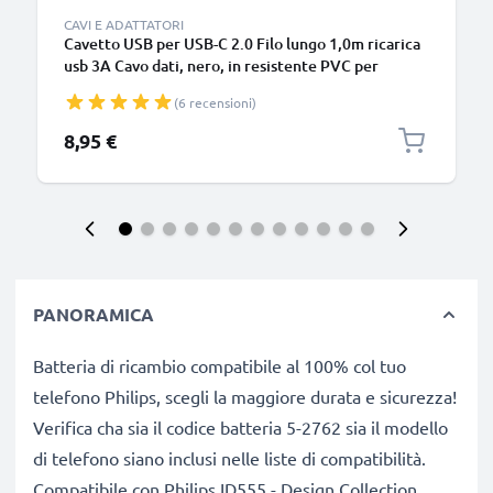
CAVI E ADATTATORI
Cavetto USB per USB-C 2.0 Filo lungo 1,0m ricarica
usb 3A Cavo dati, nero, in resistente PVC per
smartphone (Samsung, Huawei, Google Pixel),
(6 recensioni)
fotocamera Canon, Panasonic Lumix, Sony
connettore tipo C
8,95 €
PANORAMICA
Batteria di ricambio compatibile al 100% col tuo
telefono Philips, scegli la maggiore durata e sicurezza!
Verifica cha sia il codice batteria 5-2762 sia il modello
di telefono siano inclusi nelle liste di compatibilità.
Compatibile con Philips ID555 - Design Collection