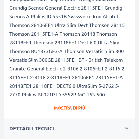
Grundig Scenos General Electric 28115FE1 Grundig
Scenos A Philips ID 5551B Swissvoice Iron Alcatel
Thomson 28106FE1 Ultra Slim Dect Thomson 28115
Thomson 28115FE1-A Thomson 28118 Thomson
28118FE1 Thomson 28118FE1 Dect 6.0 Ultra Slim
Thomson RU1873GE3-A Thomson Versatis Slim 300
Versatis Slim 300GE 28115FE1 BT - British Telekom
Granite General Electric 2-8106 2-8106FE1 2-8115 2-
8115FE1 2-8118 2-8118FE1 28106FE1 28115FE1-A
28118FE1 28118FE1 DECT6.0 UltraSlim 5-2762 5-
2770 Philips BF021P ID 5552B MC-163-500
Capacità di 500mAh garantita, celle di qualità
MOSTRA DI PIÙ
premium
Questa batteria CELLONIC ha una capacità di 500mAh
DETTAGLI TECNICI
ed ha la stessa forma della batteria originale. La
concorrenza pretende di vendere batterie aventi