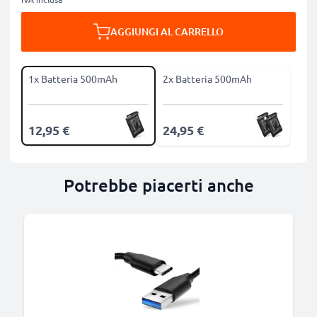
AGGIUNGI AL CARRELLO
1x Batteria 500mAh
2x Batteria 500mAh
12,95 €
24,95 €
Potrebbe piacerti anche
B