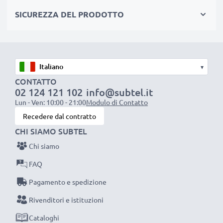
✔ Ricarica la tua batteria conformemente alla sua
SICUREZZA DEL PRODOTTO
tensione di esercizio
✔ Filo resistente e flessibile, ma che non si aggroviglia
+ Materiale piacevole al tatto
✔ Sicurezza certificata: protezione da corto circuito,
▾
surriscaldamento e sovratensione
CONTATTO
02 124 121 102
info@subtel.it
Lun - Ven: 10:00 - 21:00
Modulo di Contatto
Caricatore subtel: un caricabatterie dall’ottimo
Recedere dal contratto
rapporto qualità-prezzo
CHI SIAMO SUBTEL
Chi siamo
AC Adapter / Power Supply:
Marca: subtel
FAQ
Collegamento 1: Mini USB
Pagamento e spedizione
Tensione di uscita / Output Volt: 5V
Rivenditori e istituzioni
Amperaggio / Output ampere: 1.2A
Potenza / Power Watt: 10W
Cataloghi