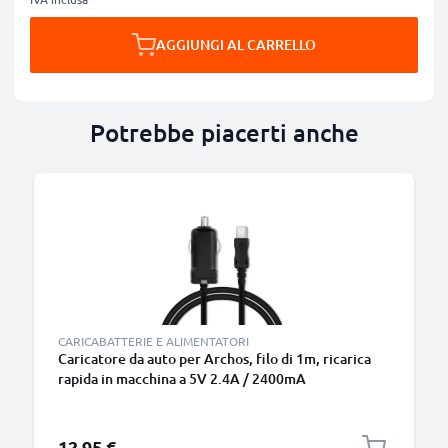
AGGIUNGI AL CARRELLO
Potrebbe piacerti anche
B
CARICABATTERIE E ALIMENTATORI
Caricatore da auto per Archos, filo di 1m, ricarica
rapida in macchina a 5V 2.4A / 2400mA
Caricabatteria potente e sicuro
12,95 €