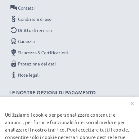
Contatti
Condizioni di uso
Diritto di recesso
Garanzia
Sicurezza & Certificazioni
Protezione dei dati
Note legali
LE NOSTRE OPZIONI DI PAGAMENTO
×
Utilizziamo i cookie per personalizzare contenuti e
I NOSTRI PARTNER DI SPEDIZIONE
annunci, per fornire funzionalità dei social media e per
analizzare il nostro traffico. Puoi accettare tutti i cookie,
consentire solo i cookie necessari oppure gestire le tue
© subtel.it 2026