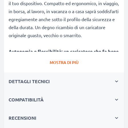
il tuo dispositivo. Compatto ed ergonomico, in viaggio,
in borsa, al lavoro, in vacanza o a casa saprà soddisfarti
egregiamente anche sotto il profilo della sicurezza e
della durata. Un degno ricambio di un caricatore
originale guasto, vecchio o smarrito.
Autonomia e flessibilità:
un caricatore che fa bene
alla tua batteria
MOSTRA DI PIÙ
✔ Tempi di ricarica ridotti, senza spiacevoli pause per
ricaricare
DETTAGLI TECNICI
✔ Qualità costruttive modernissime: efficiente,
leggero, che non scalda né ingombra
COMPATIBILITÀ
✔ Non stressa le celle: test approfonditi delle
componenti evitano un rapido logorio delle celle,
favorendo una ridotta usura e una lunga vita utile della
RECENSIONI
pila