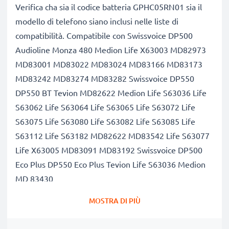
Verifica cha sia il codice batteria GPHC05RN01 sia il
modello di telefono siano inclusi nelle liste di
compatibilità. Compatibile con Swissvoice DP500
Audioline Monza 480 Medion Life X63003 MD82973
MD83001 MD83022 MD83024 MD83166 MD83173
MD83242 MD83274 MD83282 Swissvoice DP550
DP550 BT Tevion MD82622 Medion Life S63036 Life
S63062 Life S63064 Life S63065 Life S63072 Life
S63075 Life S63080 Life S63082 Life S63085 Life
S63112 Life S63182 MD82622 MD83542 Life S63077
Life X63005 MD83091 MD83192 Swissvoice DP500
Eco Plus DP550 Eco Plus Tevion Life S63036 Medion
MD 83430
Capacità di 400mAh garantita, celle di qualità
MOSTRA DI PIÙ
premium
Questa batteria CELLONIC ha una capacità di 400mAh