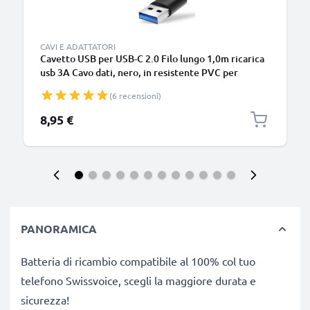
CAVI E ADATTATORI
Cavetto USB per USB-C 2.0 Filo lungo 1,0m ricarica
usb 3A Cavo dati, nero, in resistente PVC per
smartphone (Samsung, Huawei, Google Pixel),
(6 recensioni)
fotocamera Canon, Panasonic Lumix, Sony
connettore tipo C
8,95 €
PANORAMICA
Batteria di ricambio compatibile al 100% col tuo
telefono Swissvoice, scegli la maggiore durata e
sicurezza!