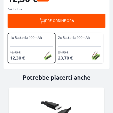
IVA inclusa
PRE-ORDINE ORA
1x Batteria 400mAh
2x Batteria 400mAh
12,95 €
24,95 €
12,30 €
23,70 €
Potrebbe piacerti anche
B