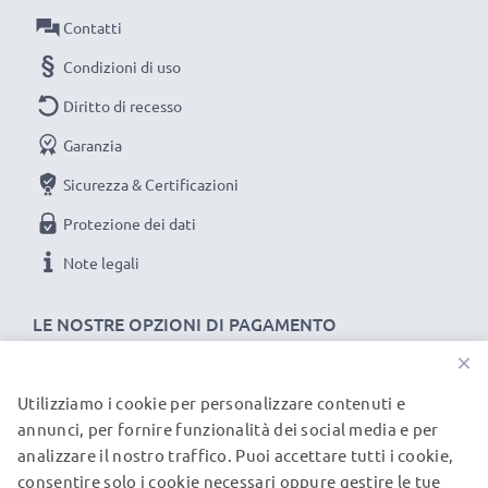
Sostituisci la batteria, non il telefono! È la scelta più
Contatti
intelligente e più ecosostenibile che tu possa fare,
Condizioni di uso
efficientando e riducendo l’impatto ambientale. Non
importa se usi il tuo telefono fisso/cordless a casa, in
Diritto di recesso
ufficio o in azienda: le nostre batterie ti dureranno
Garanzia
tantissimo!
Sicurezza & Certificazioni
Scegli CELLONIC, scegli la lunga durata, non fare
compromessi sulla qualità: ordina ora!
Protezione dei dati
Note legali
LE NOSTRE OPZIONI DI PAGAMENTO
×
Utilizziamo i cookie per personalizzare contenuti e
I NOSTRI PARTNER DI SPEDIZIONE
annunci, per fornire funzionalità dei social media e per
analizzare il nostro traffico. Puoi accettare tutti i cookie,
consentire solo i cookie necessari oppure gestire le tue
© subtel.it 2026