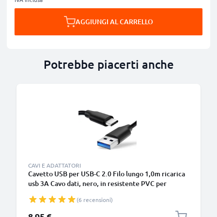
AGGIUNGI AL CARRELLO
Potrebbe piacerti anche
B
CAVI E ADATTATORI
Cavetto USB per USB-C 2.0 Filo lungo 1,0m ricarica
usb 3A Cavo dati, nero, in resistente PVC per
smartphone (Samsung, Huawei, Google Pixel),
(6 recensioni)
fotocamera Canon, Panasonic Lumix, Sony
connettore tipo C
8,95 €