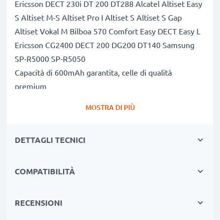
Ericsson DECT 230i DT 200 DT288 Alcatel Altiset Easy
S Altiset M-S Altiset Pro I Altiset S Altiset S Gap
Altiset Vokal M Bilboa 570 Comfort Easy DECT Easy L
Ericsson CG2400 DECT 200 DG200 DT140 Samsung
SP-R5000 SP-R5050
Capacità di 600mAh garantita, celle di qualità
premium
Questa batteria CELLONIC ha una capacità di 600mAh
MOSTRA DI PIÙ
ed ha la stessa forma della batteria originale. La
concorrenza pretende di vendere batterie aventi
DETTAGLI TECNICI
stesso peso e maggiore capacità, ciò che alla prova dei
fatti risulta non vero. La nostra batteria, compatible e
nuova, dispone di una capacità reale di 600mAh,
COMPATIBILITÀ
proprio come pubblicizzato.
Grandi prestazioni: batteria
RECENSIONI
C101272,CP15NM,BC101272, con una lunga durata di