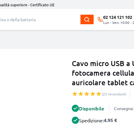
ualità superiore - Certificato UE
02 124 121 102
Lun - Ven: 10:00 - 
Cavo micro USB a U
fotocamera cellul
auricolare tablet c
(25 recensioni)
Disponibile
Consegna: 
4.95 €
Spedizione: