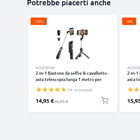
Potrebbe piacerti anche
-12%
-6%
ACCESSORI
ACCESS
2-in-1 Bastone da selfie & cavalletto -
2-in-1
asta telescopia lunga 1 metro per
asta t
stabili selfie - treppiede estraibile
stabili
(74 recensioni)
con telecomando bluetooth per
con t
cellulari smartphone e fotocamere -
cellul
Prezzo speciale
Prezzo
14,95 €
15,9
Prezzo normale
16,95 €
Compatibile con iPhone Gopro
Compa
telefoni Android -Colore nero
telefo