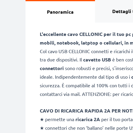
Dettagli 
Panoramica
L'eccellente cavo CELLONIC per il tuo pc po
mobili, notebook, latptop o cellulari, in 
Col cavo USB CELLONIC connetti e ricarichi il
tra due dispositivi. Il
cavetto USB
è ben cost
connettori
sono robusti e precisi, s'inseris
ideale. Indipendentemente dal tipo di uso i
sicurezza. È compatibile al 100% con tutti i 
contattarci via mail. ATTENZIONE: per ricaric
CAVO DI RICARICA RAPIDA 2A PER N
★
permette una
ricarica 2A
per il tuo portat
★ connettori che non ‘ballano’ nelle porte U