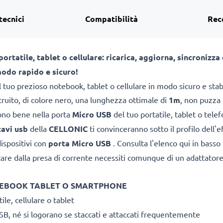
tecnici
Compatibilità
Rec
rtatile, tablet o cellulare: ricarica, aggiorna, sincronizza 
modo rapido e sicuro!
 tuo prezioso notebook, tablet o cellulare in modo sicuro e stabi
ruito, di colore nero, una lunghezza ottimale di
1m
, non puzza 
cono bene nella porta
Micro USB
del tuo portatile, tablet o tel
cavi usb
della
CELLONIC
ti convinceranno sotto il profilo dell'
dispositivi con
porta Micro USB
. Consulta l'elenco qui in basso
are dalla presa di corrente necessiti comunque di un adattatore 
OTEBOOK TABLET O SMARTPHONE
ile, cellulare o tablet
SB, né si logorano se staccati e attaccati frequentemente