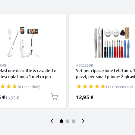
ORI
ACCESSORI
 Bastone da selfie & cavalletto -
Set per riparazione telefono, 
elescopia lunga 1 metro per
pezzi, per smartphone: 2 girav
 selfie - treppiede estraibile
pentalobo, 4 cacciavite TORX,
(8 recensioni)
(171 recensioni)
elecomando bluetooth per
pinzette, levetta e tanto altro
ari smartphone e fotocamere -
| kit per smontare smartphone
 speciale
5 €
12,95 €
Prezzo normale
16,95 €
tibile con iPhone Gopro
ni Android -Colore bianco