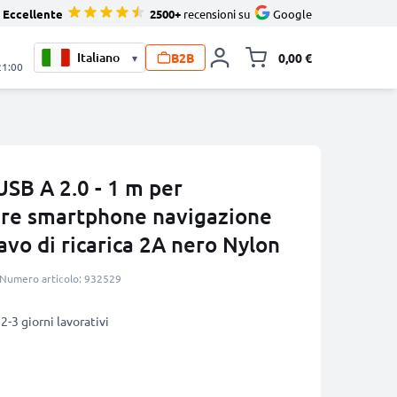
Eccellente
2500+
recensioni su
Google
B2B
0,00 €
▾
Alli
21:00
SB A 2.0 - 1 m per
are smartphone navigazione
avo di ricarica 2A nero Nylon
Numero articolo: 932529
2-3 giorni lavorativi