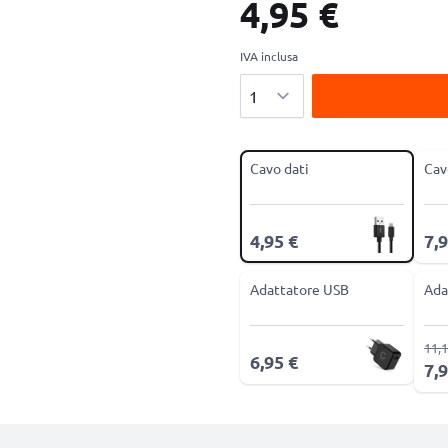
4,95 €
IVA inclusa
Quantità
Cavo dati
Cav
4,95 €
7,9
Adattatore USB
Ada
11,1
6,95 €
7,9