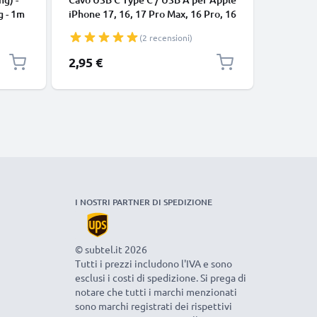
g - 1m
iPhone 17, 16, 17 Pro Max, 16 Pro, 16
connetto
Pro Max, 17 Pro, 16e, 16 Plus
cavetto d
(2 recensioni)
Samsung Galaxy S25 Ultra, S25
nero
Google Pixel 10, 9a, 10 Pro, 10 Pro
2,95 €
7,95 €
XL Xiaomi 15 Ultra, Redmi Note 14
Pro+, Note 14 Pro, 15T Pro OnePlus
13 3A cavetto da
I NOSTRI PARTNER DI SPEDIZIONE
© subtel.it 2026
Tutti i prezzi includono l'IVA e sono
esclusi i costi di spedizione. Si prega di
notare che tutti i marchi menzionati
sono marchi registrati dei rispettivi