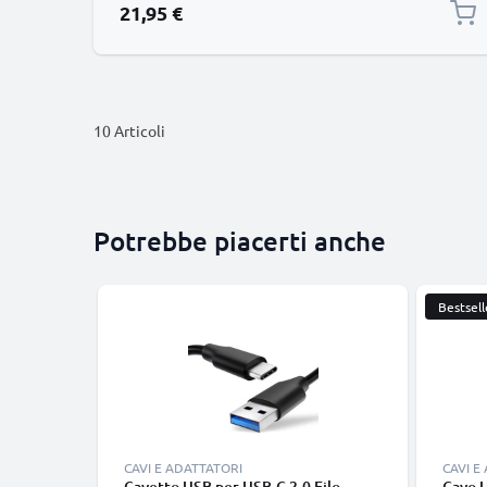
21,95 €
10
Articoli
Potrebbe piacerti anche
Bestsell
CAVI E ADATTATORI
CAVI E
Cavetto USB per USB-C 2.0 Filo
Cavo 