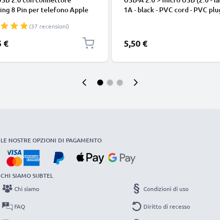
ing 8 Pin per telefono Apple
1A - black - PVC cord - PVC plu
 14, 13, 12, 11, X, XS, XR, 8, 7,
(37 recensioni)
o di 1m cavetto dati & ricarica
nco per cellulare
5 €
5,50 €
LE NOSTRE OPZIONI DI PAGAMENTO
CHI SIAMO SUBTEL
Chi siamo
Condizioni di uso
FAQ
Diritto di recesso