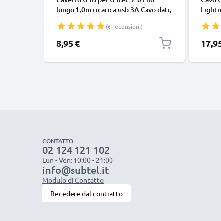
lungo 1,0m ricarica usb 3A Cavo dati,
Lightn
nero, in resistente PVC per
iPhone
(6 recensioni)
smartphone (Samsung, Huawei,
SE fil
Google Pixel), fotocamera Canon,
in bia
8,95 €
17,9
Panasonic Lumix, Sony connettore
tipo C
CONTATTO
02 124 121 102
Lun - Ven: 10:00 - 21:00
info@subtel.it
Modulo di Contatto
Recedere dal contratto