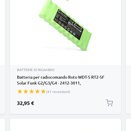
BATTERIE DI RICAMBIO
Batteria per radiocomando Roto WDT-S RT2-SF
Solar Funk G2/G3/G4 - 2412-3011,
GP210AAHCB10BMX, GPRHC212B206 (1800mAh)
(41 recensioni)
Affidabile ricambio per azionare il telecomando
32,95 €