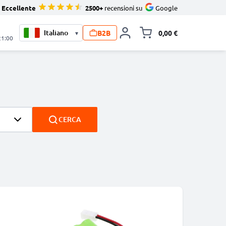
Eccellente
2500+
recensioni su
Google
B2B
0,00 €
▾
Alli
21:00
CERCA