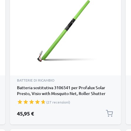
BATTERIE DI RICAMBIO
Batteria sostitutiva 3106541 per Profalux Solar
Presto, Visio with Mosquito Net, Roller Shutter
Affidabile pila CELLONIC da 2000mAh Lunga durata
(27 recensioni)
per la tua sicurezza
45,95 €