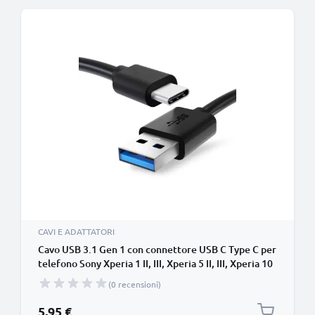
CAVI E ADATTATORI
Cavo USB 3.1 Gen 1 con connettore USB C Type C per
telefono Sony Xperia 1 II, III, Xperia 5 II, III, Xperia 10
II, III XZ2, XZ3, XZ1 Compact filo di 1m cavetto dati &
(0 recensioni)
ricarica 3A in PVC nero per cellulare
5,95 €