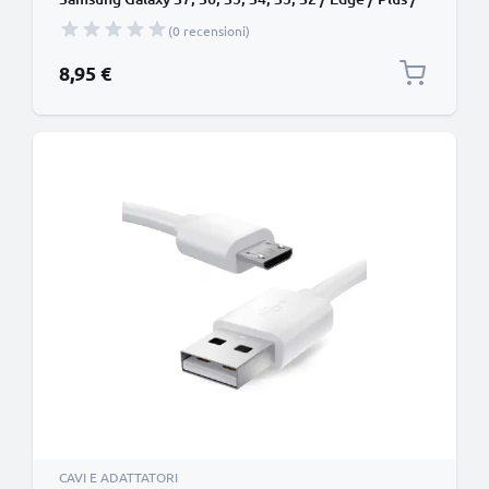
Note 5, 4, 3, 2 / A7, A6, A5, A3 / J7, J5, J3 filo di 1m
(0 recensioni)
cavetto dati & ricarica 2A in PVC nero per cellulare
8,95 €
CAVI E ADATTATORI