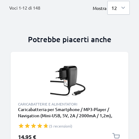
Voci
1
-
12
di
148
Mostra
Potrebbe piacerti anche
CARICABATTERIE E ALIMENTATORI
Caricabatteria per Smartphone / MP3-Player /
Navigation (Mini-USB, 5V, 2A / 2000mA / 1,2m),
10W 1.2A Caricatore 1,2m con spina europea
(5 recensioni)
14,95 €