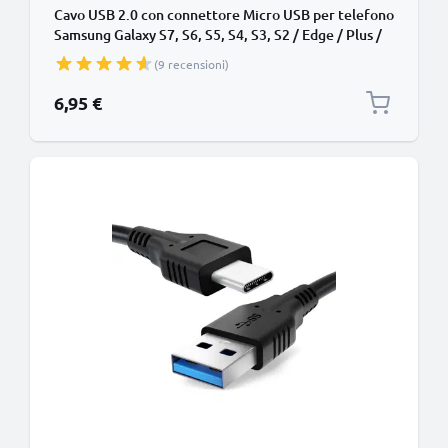
Cavo USB 2.0 con connettore Micro USB per telefono
Samsung Galaxy S7, S6, S5, S4, S3, S2 / Edge / Plus /
Note 5, 4, 3, 2 / A7, A6, A5, A3 / J7, J5, J3 filo di 1m
(9 recensioni)
cavetto dati & ricarica 2A in PVC bianco per cellulare
6,95 €