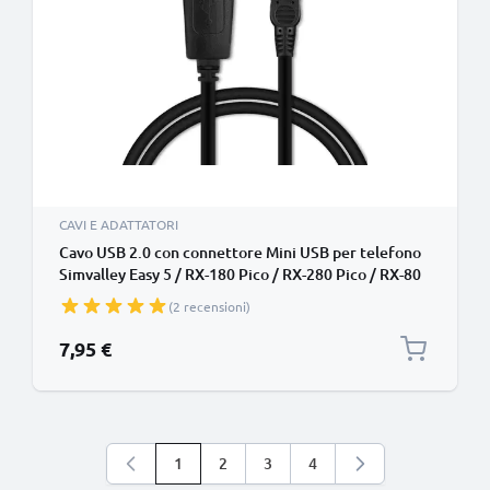
CAVI E ADATTATORI
Cavo USB 2.0 con connettore Mini USB per telefono
Simvalley Easy 5 / RX-180 Pico / RX-280 Pico / RX-80
Pico / SX-325 / SX-330 filo di 1m cavetto dati &
(2 recensioni)
ricarica 1A in PVC nero per cellulare
7,95 €
1
2
3
4
Stai leggendo la pagina
Pagina
Pagina
Pagina