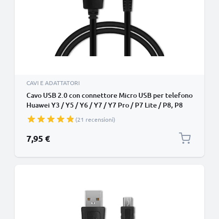
CAVI E ADATTATORI
Cavo USB 2.0 con connettore Micro USB per telefono
Huawei Y3 / Y5 / Y6 / Y7 / Y7 Pro / P7 Lite / P8, P8
Lite / P9 Lite / Honor 8x filo di 1m cavetto dati &
(21 recensioni)
ricarica 1A in PVC nero per cellulare
7,95 €