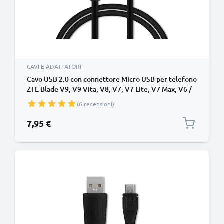
CAVI E ADATTATORI
Cavo USB 2.0 con connettore Micro USB per telefono
ZTE Blade V9, V9 Vita, V8, V7, V7 Lite, V7 Max, V6 /
L6, L5, L3 / Axon Mini / A452 / S6 filo di 1m cavetto
(6 recensioni)
dati & ricarica 1A in PVC nero per cellulare
7,95 €