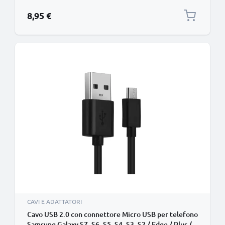
ricarica 2A in Nylon nero per cellulare
8,95 €
CAVI E ADATTATORI
Cavo USB 2.0 con connettore Micro USB per telefono
Samsung Galaxy S7, S6, S5, S4, S3, S2 / Edge / Plus /