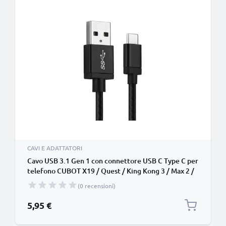
CAVI E ADATTATORI
Cavo USB 3.1 Gen 1 con connettore USB C Type C per
telefono CUBOT X19 / Quest / King Kong 3 / Max 2 /
Power / R15 / X30 / J9 / P40 filo di 1m cavetto dati &
(0 recensioni)
ricarica 3A in Nylon nero per cellulare
5,95 €