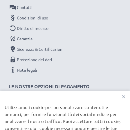
approfonditi delle componenti evitano un usura
Contatti
eccessiva
Condizioni di uso
★ ricarica conformemente alla tensione di esercizio
Diritto di recesso
prevista, favorendo una lunga vita utile
★ cavo/filo resistente e flessibile, con una lunghezza
Garanzia
di
Sicurezza & Certificazioni
AFFIDABILITA E SIUREZZA DEL MARCHIO subtel
Protezione dei dati
PER Simvalley Easy 5 / RX-180 Pico / RX-280 Pico /
RX-80 Pico / SX-325 / SX-330
Note legali
★ sicurezza certificata: protezione da corto circuito,
LE NOSTRE OPZIONI DI PAGAMENTO
surriscaldamento e sovratensione
★ compatto, elegante, non ingombrante,
×
★ LED non invasivo che indica lo stato di carica
Utilizziamo i cookie per personalizzare contenuti e
I NOSTRI PARTNER DI SPEDIZIONE
★ filo a prova di stiramenti e piegamenti, materiale
annunci, per fornire funzionalità dei social media e per
resistente e piacevole al tatto
analizzare il nostro traffico. Puoi accettare tutti i cookie,
consentire solo i cookie necessari oppure gestire le tue
© subtel.it 2026