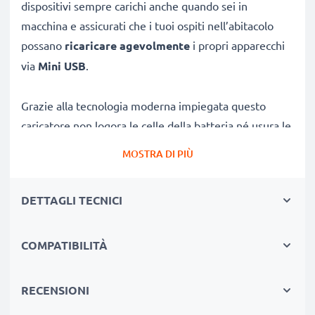
dispositivi sempre carichi anche quando sei in
macchina e assicurati che i tuoi ospiti nell’abitacolo
possano
ricaricare agevolmente
i propri apparecchi
via
Mini USB
.
Grazie alla tecnologia moderna impiegata questo
caricatore non logora le celle della batteria né usura le
componenti interne del tuo Simvalley: ne viene
MOSTRA DI PIÙ
agevolata così una durata di vita utile. L'amperaggio è
di
1A / 1000mA
, stabile durante la ricarica; la corrente
DETTAGLI TECNICI
in uscita sarà conforme alla tensione di esercizio
prevista. Le dimensioni, che visualizzi ingrandendo le
foto su questa pagina, sono tali che quest’adattatore
COMPATIBILITÀ
Mini USB si abbini egregiamente in tutti gli abitacoli di
automobili o camper. Il
LED
, con lucetta non invasiva e
RECENSIONI
che si accende una volta inserito il caricatore nella