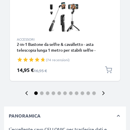
ACCESSORI
2-in-1 Bastone da selfie & cavalletto - asta
telescopia lunga 1 metro per stabili selfie -
treppiede estraibile con telecomando bluetooth
(74 recensioni)
per cellulari smartphone e fotocamere -
Compatibile con iPhone Gopro telefoni Android -
Prezzo speciale
14,95 €
Prezzo normale
16,95 €
Colore nero
PANORAMICA
L'eccellente cavo CELLONIC per trasferire dati e