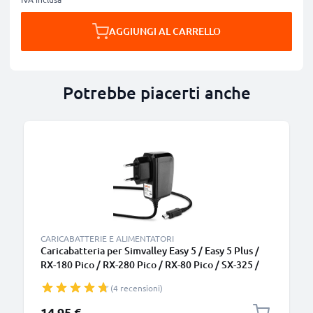
AGGIUNGI AL CARRELLO
Potrebbe piacerti anche
CARICABATTERIE E ALIMENTATORI
Caricabatteria per Simvalley Easy 5 / Easy 5 Plus /
RX-180 Pico / RX-280 Pico / RX-80 Pico / SX-325 /
SX-330 / XL-915 / XL-959, 5W 1A / 1000mA
(4 recensioni)
Caricatore 1.1m con spina europea
14,95 €