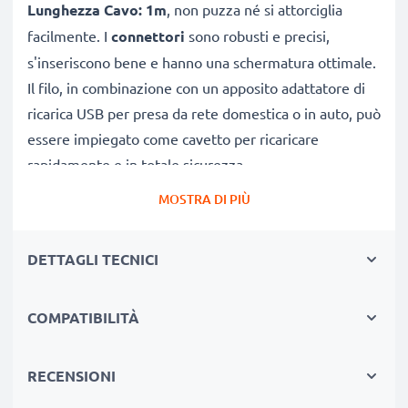
Lunghezza Cavo: 1m
, non puzza né si attorciglia
facilmente. I
connettori
sono robusti e precisi,
s'inseriscono bene e hanno una schermatura ottimale.
Il filo, in combinazione con un apposito adattatore di
ricarica USB per presa da rete domestica o in auto, può
essere impiegato come cavetto per ricaricare
rapidamente e in totale sicurezza.
MOSTRA DI PIÙ
CAVETTO USB DI RICAMBIO PER COLLEGARE IL
TELEFONO A PC
DETTAGLI TECNICI
★
per scaricare e
trasferire foto
, video e documenti
verso una periferica, un portatile o computer
COMPATIBILITÀ
★ sincronizzare,
aggiornare
software o scaricare dal
tuo RX-80 Pico
★ offre una
Velocità di trasferimento (max)
: 480
RECENSIONI
MBit/s - USB 2.0