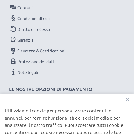
Collegamento 1: Mini USB
Contatti
Collegamento 2: USB A
Condizioni di uso
Versione: 2.0
Diritto di recesso
Velocità di trasferimento (max): 480 MBit/s - USB 2.0
Garanzia
Corrente di carica: 1A
Lunghezza Cavo: 1m
Sicurezza & Certificazioni
Colore: nero
Protezione dei dati
Note legali
Un cavo usb dati / ricarica dall'ottimo rapporto
qualità-prezzo!
LE NOSTRE OPZIONI DI PAGAMENTO
×
★
3 anni di garanzia
★
subtel significa qualità certificata, per questo diamo 3
Utilizziamo i cookie per personalizzare contenuti e
I NOSTRI PARTNER DI SPEDIZIONE
annunci, per fornire funzionalità dei social media e per
anni di garanzia
analizzare il nostro traffico. Puoi accettare tutti i cookie,
consentire solo i cookie necessari oppure gestire le tue
© subtel.it 2026