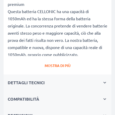
premium
Questa batteria CELLONIC ha una capacità di
1050mAh ed ha la stessa forma della batteria
originale. La concorrenza pretende di vendere batterie
aventi stesso peso e maggiore capacità, ciò che alla
prova dei fatti risulta non vero. La nostra batteria,
compatible e nuova, dispone di una capacità reale di
1050mAh, proprio come pubblicizzato.
Grandi prestazioni: batteria BAT-C120 con lunga
MOSTRA DI PIÙ
durata di vita utile
Le nostre batterie sostitutive forniscono
DETTAGLI TECNICI
continuamente altissime performance in termini di
potenza & autonomia. Le prestazioni eguagliano o
superano quelle della vecchia batteria originale Doro
COMPATIBILITÀ
del tuo telefono, raggiungendo una lunga durata di
vita. Usa il tuo smartphone senza più l'ansia di doverlo