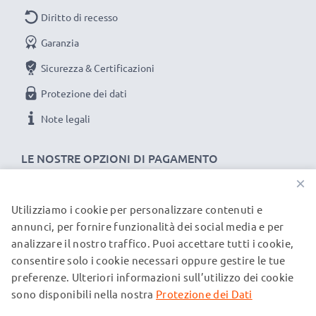
Diritto di recesso
Garanzia
Sicurezza & Certificazioni
Protezione dei dati
Note legali
LE NOSTRE OPZIONI DI PAGAMENTO
×
Utilizziamo i cookie per personalizzare contenuti e
I NOSTRI PARTNER DI SPEDIZIONE
annunci, per fornire funzionalità dei social media e per
analizzare il nostro traffico. Puoi accettare tutti i cookie,
consentire solo i cookie necessari oppure gestire le tue
© subtel.it 2026
preferenze. Ulteriori informazioni sull’utilizzo dei cookie
Tutti i prezzi includono l'IVA e sono esclusi i costi di
spedizione. Si prega di notare che tutti i marchi menzionati
sono disponibili nella nostra
Protezione dei Dati
sono marchi registrati dei rispettivi proprietari e sono citati