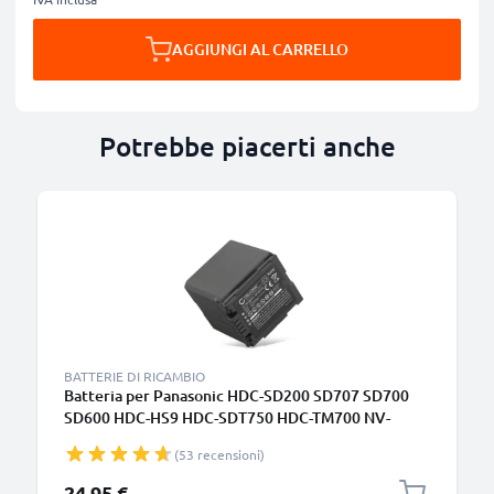
AGGIUNGI AL CARRELLO
Potrebbe piacerti anche
B
BATTERIE DI RICAMBIO
Batteria per Panasonic HDC-SD200 SD707 SD700
SD600 HDC-HS9 HDC-SDT750 HDC-TM700 NV-
GS500 VW-VBG070 VW-VBG130 VW-VBG260
(53 recensioni)
(2200mAh, 7.4V) marca CELLONIC
24,95 €