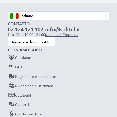
resistente e anti-attorcigliamenti, a prova di rottura,
Ottima velocità di ricarica
▾
1x batteria da 1000 mAh
: circa 2 ore
CONTATTO
02 124 121 102
info@subtel.it
1x batteria da 2000 mAh
: circa 4 ore
Lun - Ven: 10:00 - 21:00
Modulo di Contatto
1x batteria da 3000 mAh
: circa 6 ore
Recedere dal contratto
CHI SIAMO SUBTEL
NOTA BENE:
per una prestaziona ottimale e il
Chi siamo
raggiungimento di efficienza desiderata ricarica
completamente le batterie prima d‘impiegarle.
FAQ
Pagamento e spedizione
Non lasciarti scappare neanche uno scatto con
Rivenditori e istituzioni
questo caricabatteria intelligente, con schermo
Cataloghi
LCD, marcato CELLONIC. Ordina ora, spedizione
rapida e 3 anni di garanzia!
Contatti
Condizioni di uso