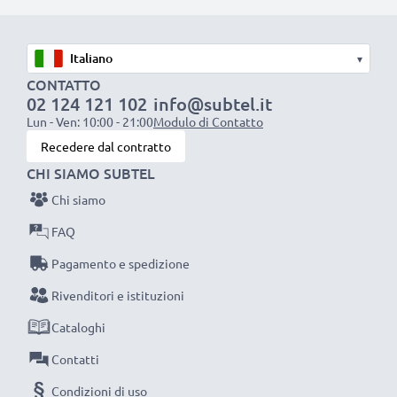
a sinistra) - rosso (audio destra))
con collegamento Cinch ((giallo (video) / bianco (audio
mono))
▾
con collegamento SCART (solo con adattatore, che
CONTATTO
non è incluso in questa confezione)
02 124 121 102
info@subtel.it
Lun - Ven: 10:00 - 21:00
Modulo di Contatto
Recedere dal contratto
Perfetto per:
CHI SIAMO SUBTEL
✔ Sistemi audio & Home entertainment
Chi siamo
✔ Consolle giochi
✔ TVs & proiettori
FAQ
✔ Lettori DVD & Blu-ray
Pagamento e spedizione
✔ Amplificatori & subwoofer
Rivenditori e istituzioni
Vuoi migliorare il suono della tua TV o l’impianto
Cataloghi
stereo? I nostri cavi RCA ti aiuteranno! Ordina ora,
Contatti
avrai 3 anni di garanzia.
Condizioni di uso