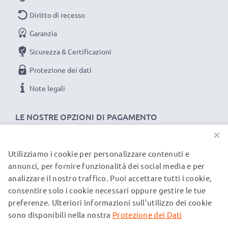
Diritto di recesso
Garanzia
Sicurezza & Certificazioni
Protezione dei dati
Note legali
LE NOSTRE OPZIONI DI PAGAMENTO
×
Utilizziamo i cookie per personalizzare contenuti e
I NOSTRI PARTNER DI SPEDIZIONE
annunci, per fornire funzionalità dei social media e per
analizzare il nostro traffico. Puoi accettare tutti i cookie,
consentire solo i cookie necessari oppure gestire le tue
© subtel.it 2026
preferenze. Ulteriori informazioni sull’utilizzo dei cookie
Tutti i prezzi includono l'IVA e sono esclusi i costi di
spedizione. Si prega di notare che tutti i marchi menzionati
sono disponibili nella nostra
Protezione dei Dati
sono marchi registrati dei rispettivi proprietari e sono citati