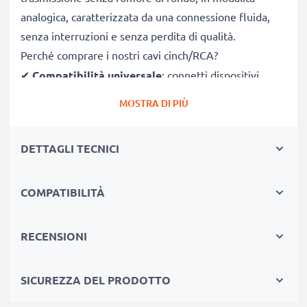
analogica, caratterizzata da una connessione fluida,
senza interruzioni e senza perdita di qualità.
Perché comprare i nostri cavi cinch/RCA?
✔
Compatibilità universale
: connetti dispositivi
aventi porte RCA/cinch/phone
MOSTRA DI PIÙ
✔
Qualità audio-video premium
: suono nitido e
impeccabile + qualità video ricca di contrasti
DETTAGLI TECNICI
✔
Connettori a presa sicura
: connettori precisi, che
non ballano nelle porte cinch
✔
COMPATIBILITÀ
Manifattura resistente
: costruito per durare a
lungo con prestazioni di qualità
RECENSIONI
Compatibile al 100%
con Panasonic VDR-D50, VDR-
D51, VDR-D210
SICUREZZA DEL PRODOTTO
con collegamento Cinch (giallo (video) / bianco (audio