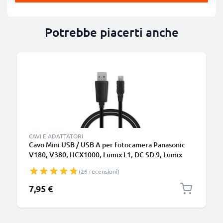
Potrebbe piacerti anche
B
CAVI E ADATTATORI
Cavo Mini USB / USB A per fotocamera Panasonic
V180, V380, HCX1000, Lumix L1, DC SD 9, Lumix
LC1, SD40 1A cavetto dati e ricarica
(26 recensioni)
K1HY04YY0032, nero, PVC, 1m marca CELLONIC
7,95 €