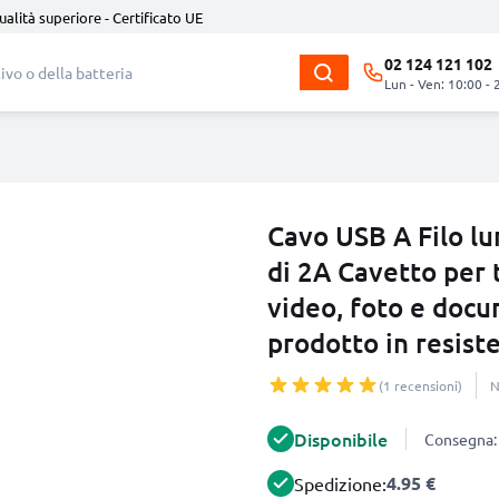
ualità superiore - Certificato UE
02 124 121 102
Lun - Ven: 10:00 - 
Cavo USB A Filo lu
di 2A Cavetto per t
video, foto e docu
prodotto in resist
(1 recensioni)
N
Disponibile
Consegna: 
4.95 €
Spedizione: