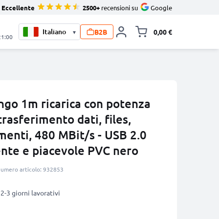
Eccellente
2500+
recensioni su
Google
B2B
0,00 €
▾
Alli
21:00
ngo 1m ricarica con potenza
rasferimento dati, files,
menti, 480 MBit/s - USB 2.0
ente e piacevole PVC nero
umero articolo: 932853
2-3 giorni lavorativi