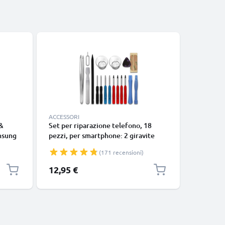
ACCESSORI
ACCESSOR
 &
Set per riparazione telefono, 18
Bracciolo
amsung
pezzi, per smartphone: 2 giravite
braccio, 
pentalobo, 4 cacciavite TORX,
fascia p
(171 recensioni)
pinzette, levetta e tanto altro ancora
sport all
o
| kit per smontare smartphone
compatib
12,95 €
11,95 €
donna, i