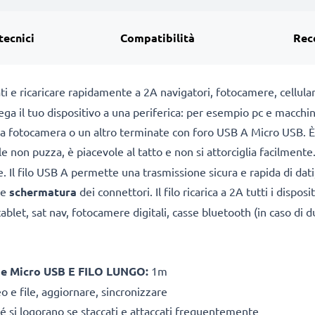
tecnici
Compatibilità
Rec
i e ricaricare rapidamente a 2A navigatori, fotocamere, cellular
 il tuo dispositivo a una periferica: per esempio pc e macchina
na fotocamera o un altro terminate con foro USB A Micro USB. È b
 non puzza, è piacevole al tatto e non si attorciglia facilmente.
e. Il filo USB A permette una trasmissione sicura e rapida di dat
te
schermatura
dei connettori. Il filo ricarica a 2A tutti i dispo
blet, sat nav, fotocamere digitali, casse bluetooth (in caso di d
 Micro USB E FILO LUNGO:
1m
o e file, aggiornare, sincronizzare
né si logorano se staccati e attaccati frequentemente