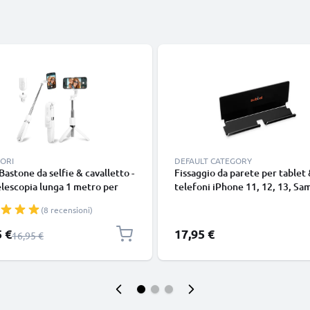
ORI
DEFAULT CATEGORY
 Bastone da selfie & cavalletto -
Fissaggio da parete per tablet
elescopia lunga 1 metro per
telefoni iPhone 11, 12, 13, S
 selfie - treppiede estraibile
Galaxy S20, S21, S22 – mount,
(8 recensioni)
elecomando bluetooth per
supporto da muro, si fissa con
ari smartphone e fotocamere -
biadesivo senza usare il trapan
 speciale
5 €
17,95 €
Prezzo normale
16,95 €
tibile con iPhone Gopro
ni Android -Colore bianco