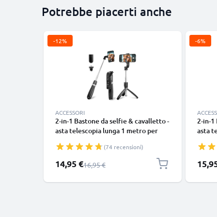
Potrebbe piacerti anche
-12%
-6%
ACCESSORI
ACCESS
2-in-1 Bastone da selfie & cavalletto -
2-in-1
asta telescopia lunga 1 metro per
asta t
stabili selfie - treppiede estraibile
stabili
(74 recensioni)
con telecomando bluetooth per
con t
cellulari smartphone e fotocamere -
cellul
Prezzo speciale
Prezzo
14,95 €
15,9
Prezzo normale
16,95 €
Compatibile con iPhone Gopro
Compa
telefoni Android -Colore nero
telefo