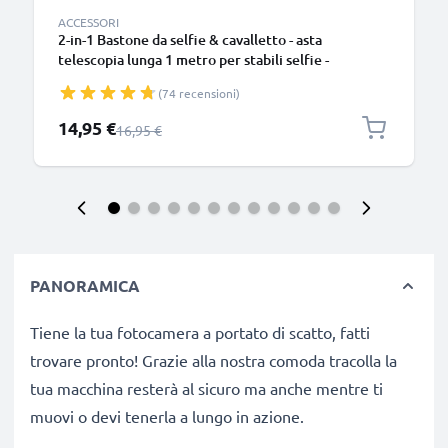
ACCESSORI
2-in-1 Bastone da selfie & cavalletto - asta
telescopia lunga 1 metro per stabili selfie -
treppiede estraibile con telecomando bluetooth
(74 recensioni)
per cellulari smartphone e fotocamere -
Compatibile con iPhone Gopro telefoni Android -
Prezzo speciale
14,95 €
Prezzo normale
16,95 €
Colore nero
PANORAMICA
Tiene la tua fotocamera a portato di scatto, fatti
trovare pronto! Grazie alla nostra comoda tracolla la
tua macchina resterà al sicuro ma anche mentre ti
muovi o devi tenerla a lungo in azione.