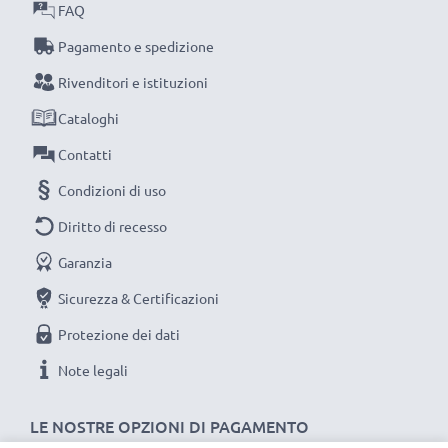
Materiale:
Nylon
FAQ
Lunghezza:
150cm max.
Pagamento e spedizione
Sistema di fissaggio:
1/4" vite
Rivenditori e istituzioni
Cataloghi
★ 3 anni di garanzia ★
Contatti
Noi della subtel crediamo nei nostri prodotti e per
Condizioni di uso
questo offriamo una garanzia del produttore della
Diritto di recesso
durata di 3 anni.
Garanzia
Sicurezza & Certificazioni
Protezione dei dati
Note legali
LE NOSTRE OPZIONI DI PAGAMENTO