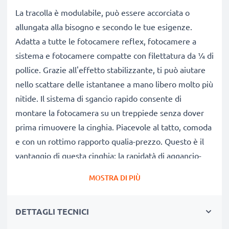
La tracolla è modulabile, può essere accorciata o
allungata alla bisogno e secondo le tue esigenze.
Adatta a tutte le fotocamere reflex, fotocamere a
sistema e fotocamere compatte con filettatura da ¼ di
pollice. Grazie all'effetto stabilizzante, ti può aiutare
nello scattare delle istantanee a mano libero molto più
nitide. Il sistema di sgancio rapido consente di
montare la fotocamera su un treppiede senza dover
prima rimuovere la cinghia. Piacevole al tatto, comoda
e con un rottimo rapporto qualia-prezzo. Questo è il
vantaggio di questa cinghia: la rapidatà di aggancio-
sgancio e la sicurezza che garantisce a te e alla tua
MOSTRA DI PIÙ
macchina fotografica.
DETTAGLI TECNICI
Benefici:
★
La tua fotocamera sarà sempre a portata di scatto,