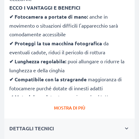
ECCO I VANTAGGI E BENEFICI
✔ Fotocamera a portate di mano:
anche in
movimento o situazioni difficili l'apparecchio sarà
comodamente accessibile
✔ Proteggi la tua macchina fotografica
da
eventuali cadute, riduci il pericolo di rottura
✔ Lunghezza regolabile:
puoi allungare o ridurre la
lunghezza e della cinghia
✔ Compatibile con la stragrande
maggioranza di
fotocamere purché dotate di innesti adatti
✔
Materiale resistente
, ma piacevole al tatto, non
puzza né si attorciglia facilmente
MOSTRA DI PIÙ
CARATTERISTICHE
DETTAGLI TECNICI
Colore:
nero