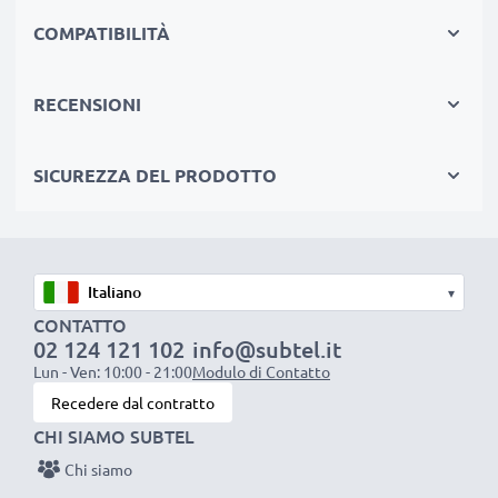
Materiale:
Nylon
COMPATIBILITÀ
Marca:
CELLONIC
Lunghezza: ca. 110cm
RECENSIONI
Non rischiare, compra la tracolla CELLONIC e tieni
la fotocamera comodamente accessibile -
SICUREZZA DEL PRODOTTO
Spedizione rapida e 3 anni di garanzia.
▾
CONTATTO
02 124 121 102
info@subtel.it
Lun - Ven: 10:00 - 21:00
Modulo di Contatto
Recedere dal contratto
CHI SIAMO SUBTEL
Chi siamo