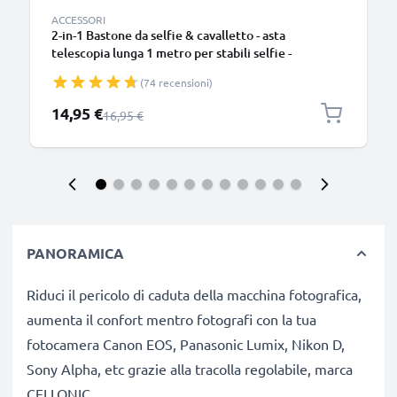
ACCESSORI
2-in-1 Bastone da selfie & cavalletto - asta
telescopia lunga 1 metro per stabili selfie -
treppiede estraibile con telecomando bluetooth
(74 recensioni)
per cellulari smartphone e fotocamere -
Compatibile con iPhone Gopro telefoni Android -
Prezzo speciale
14,95 €
Prezzo normale
16,95 €
Colore nero
PANORAMICA
Riduci il pericolo di caduta della macchina fotografica,
aumenta il confort mentro fotografi con la tua
fotocamera Canon EOS, Panasonic Lumix, Nikon D,
Sony Alpha, etc grazie alla tracolla regolabile, marca
CELLONIC