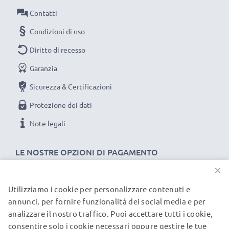
Collegamento 2: USB A
Contatti
Versione: 2.0
Condizioni di uso
Velocità di trasferimento (max): 480 MBit/s - USB 2.0
Diritto di recesso
Corrente di carica: 1A
Garanzia
Lunghezza Cavo: 1m
Colore: nero
Sicurezza & Certificazioni
Protezione dei dati
Un cavo usb dati / ricarica dall'ottimo rapporto
Note legali
qualità-prezzo!
LE NOSTRE OPZIONI DI PAGAMENTO
★
3 anni di garanzia
★
×
subtel significa qualità certificata, per questo diamo 3
anni di garanzia
Utilizziamo i cookie per personalizzare contenuti e
I NOSTRI PARTNER DI SPEDIZIONE
annunci, per fornire funzionalità dei social media e per
analizzare il nostro traffico. Puoi accettare tutti i cookie,
consentire solo i cookie necessari oppure gestire le tue
© subtel.it 2026