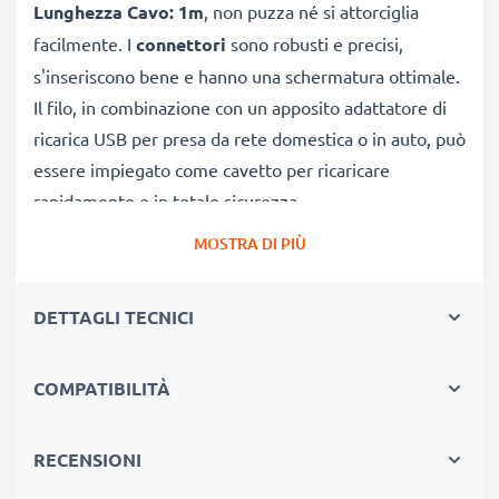
Lunghezza Cavo: 1m
, non puzza né si attorciglia
facilmente. I
connettori
sono robusti e precisi,
s'inseriscono bene e hanno una schermatura ottimale.
Il filo, in combinazione con un apposito adattatore di
ricarica USB per presa da rete domestica o in auto, può
essere impiegato come cavetto per ricaricare
rapidamente e in totale sicurezza.
MOSTRA DI PIÙ
CAVETTO USB DI RICAMBIO PER COLLEGARE IL
TELEFONO A PC
DETTAGLI TECNICI
★
per scaricare e
trasferire foto
, video e documenti
verso una periferica, un portatile o computer
COMPATIBILITÀ
★ sincronizzare,
aggiornare
software o scaricare dal
tuo Mini 3 USB
★ offre una
Velocità di trasferimento (max)
: 480
RECENSIONI
MBit/s - USB 2.0