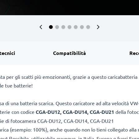
tecnici
Compatibilità
Rec
nta per gli scatti più emozionanti, grazie a questo caricabatt
e tue batterie!
sa di una batteria scarica. Questo caricatore ad alta velocità 
tterie con codice
CGA-DU12, CGA-DU14, CGA-DU21
della foto
terie di fotocamera CGA-DU12, CGA-DU14, CGA-DU21
arica (esempio: 100%), anche quando non lo tieni collegato alla 
ut flessibile, utilizzabile ovunque, in Italia, Europa o fuori Eur