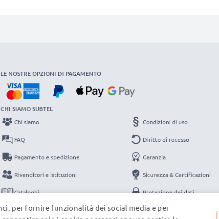
LE NOSTRE OPZIONI DI PAGAMENTO
CHI SIAMO SUBTEL
Chi siamo
Condizioni di uso
FAQ
Diritto di recesso
Pagamento e spedizione
Garanzia
Rivenditori e istituzioni
Sicurezza & Certificazioni
Cataloghi
Protezione dei dati
ci, per fornire funzionalità dei social media e per
Contatti
Note legali