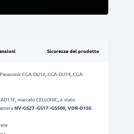
ensioni
Sicurezza del prodotto
eria Panasonic CGA-DU12, CGA-DU14, CGA-
VW-AD11E, marcato CELLONIC, è stato
camera
NV-GS27 -GS17 -GS500, VDR-D150
.
rete
opa