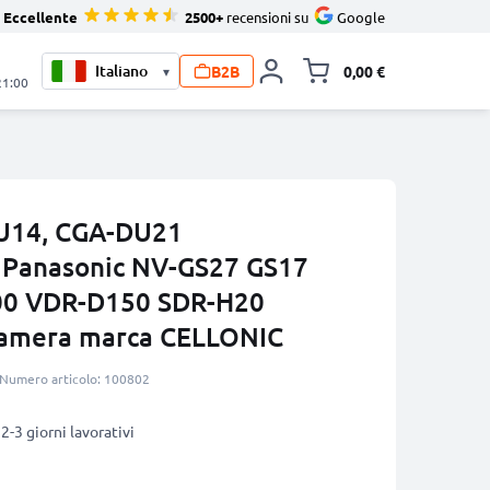
Eccellente
2500+
recensioni su
Google
B2B
0,00 €
▾
Alli
21:00
U14, CGA-DU21
r Panasonic NV-GS27 GS17
00 VDR-D150 SDR-H20
ocamera marca CELLONIC
Numero articolo: 100802
2-3 giorni lavorativi