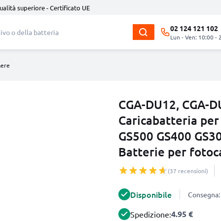
ualità superiore - Certificato UE
02 124 121 102
Lun - Ven: 10:00 - 
mere
CGA-DU12, CGA-D
Caricabatteria pe
GS500 GS400 GS3
Batterie per fot
(37 recensioni)
Disponibile
Consegna: 
4.95 €
Spedizione: