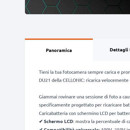
Dettagli 
Panoramica
Tieni la tua fotocamera sempre carica e pro
DU21 della CELLONIC: ricarica velocemente l
Giammai rovinare una sessione di foto a cau
specificamente progettato per ricaricare ba
Caricabatteria con schermino LCD per bat
✔
Schermo LCD
: mostra la percentuale di c
✔
Compatibilità universale
: 100V–250V inp