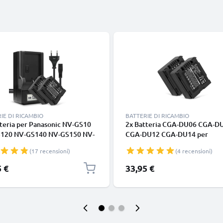
IE DI RICAMBIO
BATTERIE DI RICAMBIO
teria per Panasonic NV-GS10
2x Batteria CGA-DU06 CGA-D
120 NV-GS140 NV-GS150 NV-
CGA-DU12 CGA-DU14 per
 NV-GS180 NV-GS188 NV-
fotocamera Panasonic NV-GS1
(17 recensioni)
(4 recensioni)
 - CGA-DU06,CGA-DU07,CGA-
GS120 NV-GS140 NV-GS150 N
CGA-DU14 750mAh +
GS158 NV-GS180 NV-GS188 N
5 €
33,95 €
batteria di Ricambio
GS200 Affidabile ricambio da
uzione scorta
750mAh, marca CELLONIC