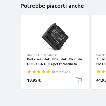
Potrebbe piacerti anche
BATTERIE DI RICAMBIO
BATTER
Batteria CGA-DU06 CGA-DU07 CGA-
2x Bat
DU12 CGA-DU14 per fotocamera
NV-GS
Panasonic NV-GS10 NV-GS120 NV-
GS158
(10 recensioni)
GS140 NV-GS150 NV-GS158 NV-
GS200
GS180 NV-GS188 NV-GS200
DU12,
18,95 €
41,9
Affidabile ricambio da 750mAh,
Carica
marca CELLONIC
sostit