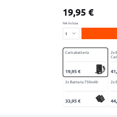
19,95 €
IVA inclusa
Quantità
Caricabatteria
2x 
Car
19,95 €
41
2x Batteria 750mAh
2x 
33,95 €
44