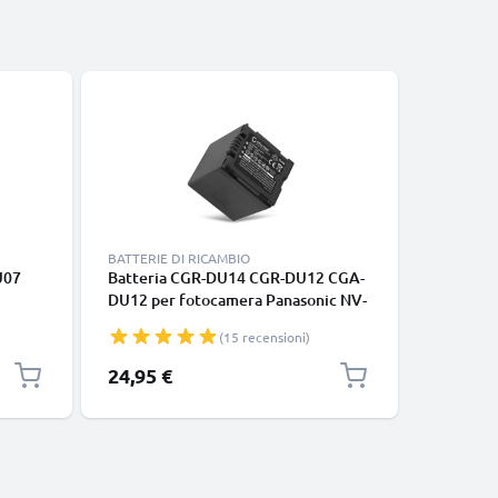
BATTERIE DI RICAMBIO
BATTERIE 
U07
Batteria CGR-DU14 CGR-DU12 CGA-
2x Batt
DU12 per fotocamera Panasonic NV-
VW-VBD
0 NV-
GS27 GS17 GS400 GS180 GS75
per foto
(15 recensioni)
V-
GS500 GS320 GS60 VDR-D150 D100
NV-GS17
V-
D160 SDR-H20 H280 Affidabile
GS400 N
24,95 €
44,95 €
ricambio da 2100mAh, marca
D150 Aff
CELLONIC
2100mAh