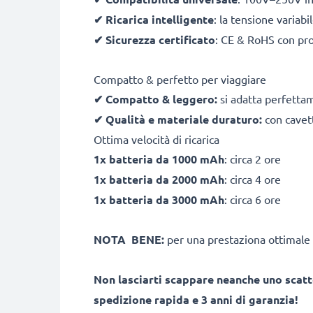
✔
Ricarica intelligente
: la tensione variab
✔
Sicurezza certificato
: CE & RoHS con pro
Compatto & perfetto per viaggiare
✔
Compatto & leggero:
si adatta perfetta
✔
Qualità e materiale duraturo:
con cavett
Ottima velocità di ricarica
1x batteria da 1000 mAh
: circa 2 ore
1x batteria da 2000 mAh
: circa 4 ore
1x batteria da 3000 mAh
: circa 6 ore
NOTA BENE:
per una prestaziona ottimale 
Non lasciarti scappare neanche uno scatt
spedizione rapida e 3 anni di garanzia!