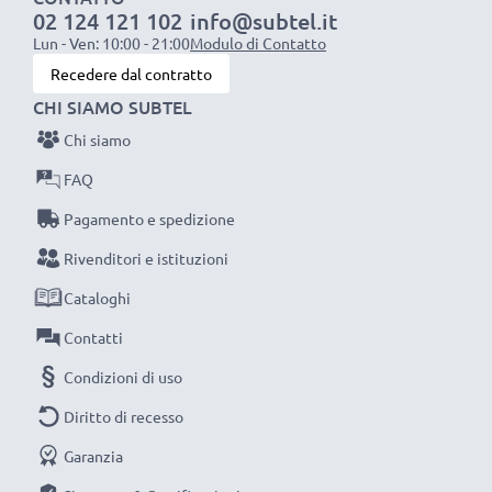
02 124 121 102
info@subtel.it
1x batteria da 1000 mAh
: circa 2 ore
Lun - Ven: 10:00 - 21:00
Modulo di Contatto
1x batteria da 2000 mAh
: circa 4 ore
Recedere dal contratto
1x batteria da 3000 mAh
: circa 6 ore
CHI SIAMO SUBTEL
Chi siamo
NOTA BENE:
per una prestaziona ottimale e il
raggiungimento di efficienza desiderata ricarica
FAQ
completamente le batterie prima d‘impiegarle.
Pagamento e spedizione
Rivenditori e istituzioni
Non lasciarti scappare neanche uno scatto con
Cataloghi
questo caricabatteria intelligente, con schermo
LCD, marcato CELLONIC. Ordina ora, spedizione
Contatti
rapida e 3 anni di garanzia!
Condizioni di uso
Diritto di recesso
Garanzia