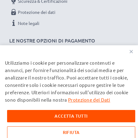
Sicurezza & Certificazioni
Protezione dei dati
Note legali
LE NOSTRE OPZIONI DI PAGAMENTO
×
Utilizziamo i cookie per personalizzare contenuti e
I NOSTRI PARTNER DI SPEDIZIONE
annunci, per fornire funzionalità dei social media e per
analizzare il nostro traffico. Puoi accettare tutti i cookie,
consentire solo i cookie necessari oppure gestire le tue
© subtel.it 2026
preferenze. Ulteriori informazioni sull’utilizzo dei cookie
Tutti i prezzi includono l'IVA e sono esclusi i costi di
spedizione. Si prega di notare che tutti i marchi menzionati
sono disponibili nella nostra
Protezione dei Dati
sono marchi registrati dei rispettivi proprietari e sono citati
sulle nostre pagine web esclusivamente per fornire
ACCETTA TUTTI
informazioni sui nostri prodotti.
RIFIUTA