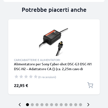
Potrebbe piacerti anche
CARICABATTERIE E ALIMENTATORI
Alimentatore per Sony Cyber-shot DSC-G3 DSC-N1
DSC-N2 – Adattatore CA () (ca. 2,25m cavo di
ricarica – 4.2V, 1.5A, 6.3W) (VMC-MD1 (USB / AV /
(0 recensioni)
DC)) da subtel
22,95 €