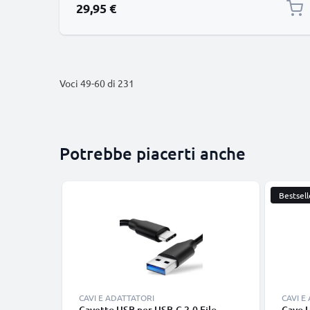
29,95 €
Voci
49
-
60
di
231
Potrebbe piacerti anche
Bestsell
CAVI E ADATTATORI
CAVI E
Cavetto USB per USB-C 2.0 Filo
Cavo 