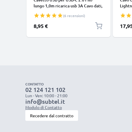
lungo 1,0m ricarica usb 3A Cavo dati,
Lightn
nero, in resistente PVC per
iPhone
(6 recensioni)
smartphone (Samsung, Huawei,
SE fil
Google Pixel), fotocamera Canon,
in bia
8,95 €
17,9
Panasonic Lumix, Sony connettore
tipo C
CONTATTO
02 124 121 102
Lun - Ven: 10:00 - 21:00
info@subtel.it
Modulo di Contatto
Recedere dal contratto