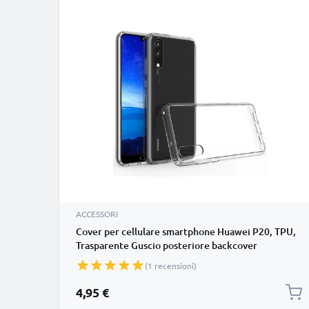
ACCESSORI
Cover per cellulare smartphone Huawei P20, TPU,
Trasparente Guscio posteriore backcover
protezione per telefono - Previeni costose
(1 recensioni)
riparazioni evita danni!
4,95 €