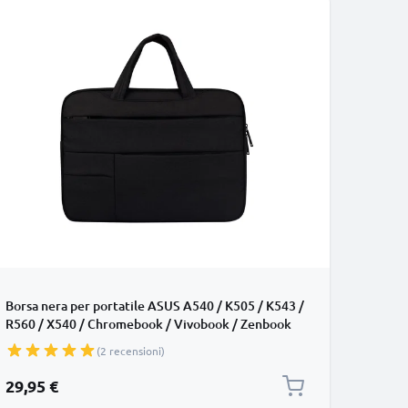
Borsa nera per portatile ASUS A540 / K505 / K543 /
R560 / X540 / Chromebook / Vivobook / Zenbook
laptop da 15.6" | Custodia per portatile, Astuccio
(2 recensioni)
per laptop
29,95 €