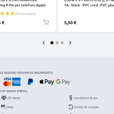
ing 8 Pin per telefono Apple
1A - black - PVC cord - PVC plu
 14, 13, 12, 11, X, XS, XR, 8, 7,
(37 recensioni)
o di 1m cavetto dati & ricarica
nco per cellulare
5 €
5,50 €
LE NOSTRE OPZIONI DI PAGAMENTO
CHI SIAMO SUBTEL
Chi siamo
Condizioni di uso
FAQ
Diritto di recesso