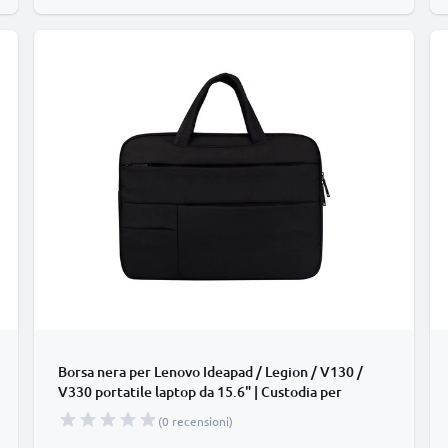
Borsa nera per Lenovo Ideapad / Legion / V130 /
V330 portatile laptop da 15.6" | Custodia per
portatile, Astuccio per laptop
(0 recensioni)