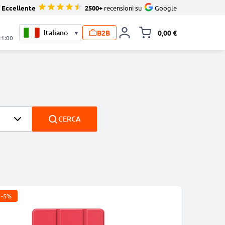
Eccellente
2500+
recensioni su
Google
B2B
0,00 €
▾
Alli
21:00
CERCA
-5%