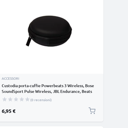
ACCESSORI
Custodia porta-cuffie Powerbeats 3 Wireless, Bose
SoundSport Pulse Wireless, JBL Endurance, Beats
Flex, di colore nero, 75x75x30mm proteggi i tuoi
(0 recensioni)
preziosi accessori con il pratico guscio protettivo
universale
6,95 €