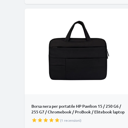
Borsa nera per portatile HP Pavilion 15 / 250 G6 /
255 G7 / Chromebook / ProBook / Elitebook laptop
da 15.6" | Custodia per portatile, Astuccio per
(1 recensioni)
laptop