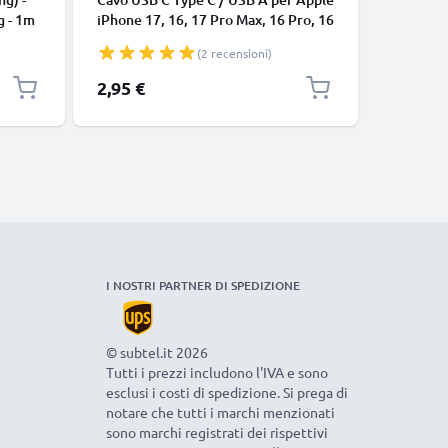
g - 1m
iPhone 17, 16, 17 Pro Max, 16 Pro, 16
connetto
Pro Max, 17 Pro, 16e, 16 Plus
cavetto d
(2 recensioni)
Samsung Galaxy S25 Ultra, S25
nero
Google Pixel 10, 9a, 10 Pro, 10 Pro
2,95 €
7,95 €
XL Xiaomi 15 Ultra, Redmi Note 14
Pro+, Note 14 Pro, 15T Pro OnePlus
13 3A cavetto da
I NOSTRI PARTNER DI SPEDIZIONE
© subtel.it 2026
Tutti i prezzi includono l'IVA e sono
esclusi i costi di spedizione. Si prega di
notare che tutti i marchi menzionati
sono marchi registrati dei rispettivi