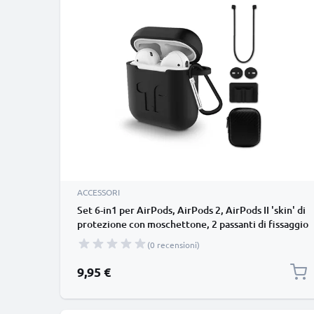
ACCESSORI
Set 6-in1 per AirPods, AirPods 2, AirPods II 'skin' di
protezione con moschettone, 2 passanti di fissaggio
su smartwatch, cordino per cuffie, pads per
(0 recensioni)
orecchie astuccio rigido con cerniera
9,95 €