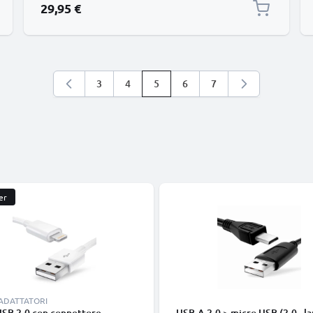
29,95 €
3
4
5
6
7
Pagina
Pagina
Stai leggendo la pagina
Pagina
Pagina
er
 ADATTATORI
USB 2.0 con connettore
USB-A 2.0 > micro USB (2.0 - la