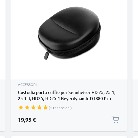
ACCESSORI
Custodia porta-cuffie per Sennheiser HD 25, 25-1,
25-1 II, HD25, HD25-1 Beyerdynamic DT880 Pro
Teufel Aureol ASUS ROG Strix Fusion, Cerberus
(1 recensioni)
Gaming Headset Sony MDR-Serie, MDR-XB950B1,
MDR-XB950N1 20,5 x 18 x 10 cm, di colore nero,
19,95 €
20,5 x 18 x 10 cm prote