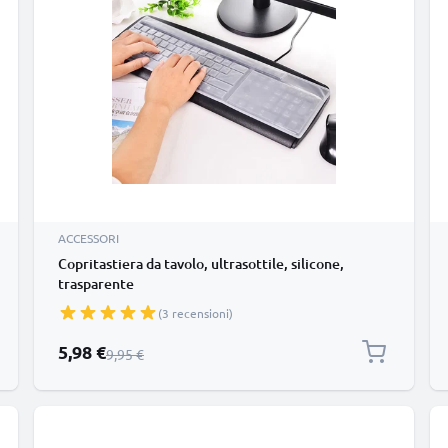
ACCESSORI
Copritastiera da tavolo, ultrasottile, silicone,
trasparente
(3 recensioni)
Prezzo speciale
5,98 €
Prezzo normale
9,95 €