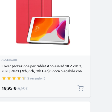
ACCESSORI
Cover protezione per tablet Apple iPad 10.2 2019,
2020, 2021 (7th, 8th, 9th Gen) Socca piegabile con
funzione di supporto e bumper in Similpelle rosso
(3 recensioni)
case a libro, scocca etui custodia astuccio
Prezzo speciale
18,95 €
Prezzo normale
19,95 €