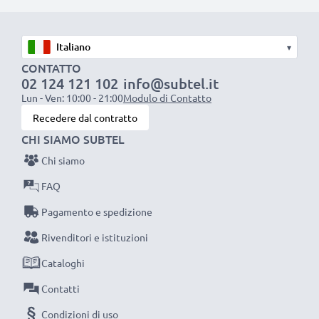
✔ Fino a 1000 cicli di carica con prestazioni costanti
✔ Alta capacità – 3000mAh ideali per radio, giocattoli,
altoparlanti o torce
▾
✔ Funzionano anche a temperature estreme –
CONTATTO
resistenti agli agenti atmosferici
02 124 121 102
info@subtel.it
Lun - Ven: 10:00 - 21:00
Modulo di Contatto
✔ Batterie precaricate con autoscarica moderata –
Recedere dal contratto
circa 80 % della capacità dopo 1 anno
CHI SIAMO SUBTEL
Chi siamo
Dati tecnici:
FAQ
Marca:
Varta
Pagamento e spedizione
Linea:
Power Accu
Rivenditori e istituzioni
Modello:
Varta
56714
Formato / tipo:
Cataloghi
C / Baby / R14 / LR14
Dimensioni (per batteria):
ca.
50 mm × Ø 26 mm
Contatti
Tipo di cella:
NiMH (nichel metallo idruro)
Condizioni di uso