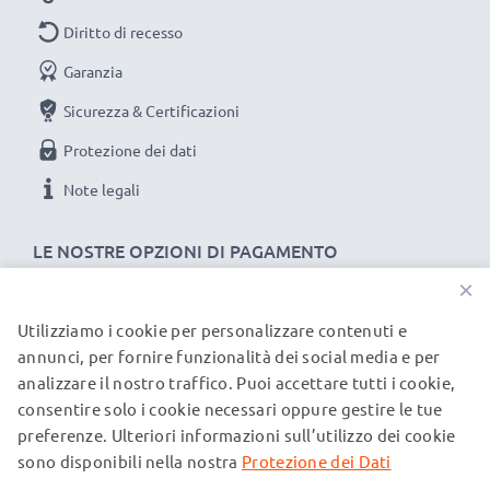
Capacità:
3000mAh
Diritto di recesso
Voltaggio:
1.2V
Garanzia
Ricaricabile:
Sì
Confezione:
Blister
Sicurezza & Certificazioni
Quantità:
2
Protezione dei dati
Note legali
LE NOSTRE OPZIONI DI PAGAMENTO
★ 3 anni di garanzia ★
×
Siamo un rivenditore internazionale specializzato in
prodotti di alta qualità. Per questo offriamo 3 anni di
Utilizziamo i cookie per personalizzare contenuti e
I NOSTRI PARTNER DI SPEDIZIONE
garanzia!
annunci, per fornire funzionalità dei social media e per
analizzare il nostro traffico. Puoi accettare tutti i cookie,
consentire solo i cookie necessari oppure gestire le tue
© subtel.it 2026
preferenze. Ulteriori informazioni sull’utilizzo dei cookie
Tutti i prezzi includono l'IVA e sono esclusi i costi di
spedizione. Si prega di notare che tutti i marchi menzionati
sono disponibili nella nostra
Protezione dei Dati
sono marchi registrati dei rispettivi proprietari e sono citati