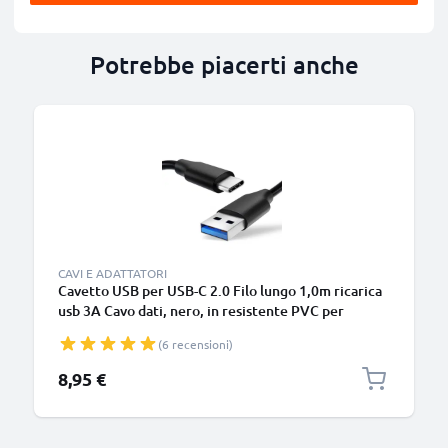
Potrebbe piacerti anche
B
CAVI E ADATTATORI
Cavetto USB per USB-C 2.0 Filo lungo 1,0m ricarica
usb 3A Cavo dati, nero, in resistente PVC per
smartphone (Samsung, Huawei, Google Pixel),
(6 recensioni)
fotocamera Canon, Panasonic Lumix, Sony
connettore tipo C
8,95 €