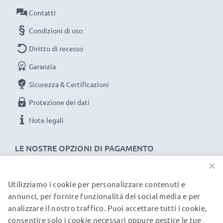
Contatti
Condizioni di uso
Diritto di recesso
Garanzia
Sicurezza & Certificazioni
Protezione dei dati
Note legali
LE NOSTRE OPZIONI DI PAGAMENTO
×
Utilizziamo i cookie per personalizzare contenuti e
I NOSTRI PARTNER DI SPEDIZIONE
annunci, per fornire funzionalità dei social media e per
analizzare il nostro traffico. Puoi accettare tutti i cookie,
consentire solo i cookie necessari oppure gestire le tue
© subtel.it 2026