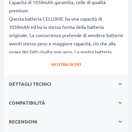
Capacità di 1050mAh garantita, celle di qualità
premium
Questa batteria CELLONIC ha una capacità di
1050mAh ed ha la stessa forma della batteria
originale. La concorrenza pretende di vendere batterie
aventi stesso peso e maggiore capacità, ciò che alla
prova dei fatti risulta non vero. La nostra batteria,
compatible e nuova, dispone di una capacità reale di
MOSTRA DI PIÙ
1050mAh, proprio come pubblicizzato.
Grandi prestazioni: batteria 084-07042L-073 PX1733
DETTAGLI TECNICI
PX1733E-1BRS PX1733U compatibile
Le nostre batterie sostitutive forniscono
continuamente altissime performance in termini di
COMPATIBILITÀ
potenza & autonomia. Le prestazioni eguagliano o
superano quelle della vecchia batteria originale
RECENSIONI
Toshiba, raggiungendo un altissimo numero di cicli di