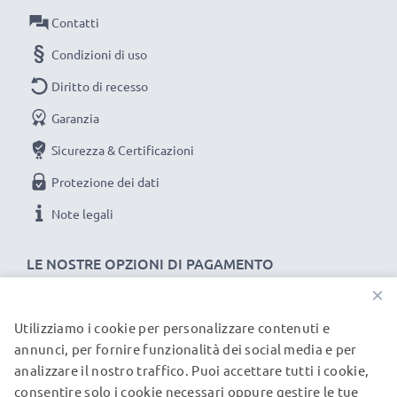
Contatti
Condizioni di uso
Diritto di recesso
Garanzia
Sicurezza & Certificazioni
Protezione dei dati
Note legali
LE NOSTRE OPZIONI DI PAGAMENTO
×
Utilizziamo i cookie per personalizzare contenuti e
I NOSTRI PARTNER DI SPEDIZIONE
annunci, per fornire funzionalità dei social media e per
analizzare il nostro traffico. Puoi accettare tutti i cookie,
consentire solo i cookie necessari oppure gestire le tue
© subtel.it 2026