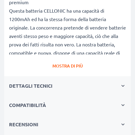
premium
Questa batteria CELLONIC ha una capacità di
1200mAh ed ha la stessa forma della batteria
originale. La concorrenza pretende di vendere batterie
aventi stesso peso e maggiore capacità, ciò che alla
prova dei fatti risulta non vero. La nostra batteria,
compatible e nuova, dispone di una capacità reale di
1200mAh, proprio come pubblicizzato.
MOSTRA DI PIÙ
Grandi prestazioni: batteria PX1728 compatibile
Le nostre batterie sostitutive forniscono
DETTAGLI TECNICI
continuamente altissime performance in termini di
potenza & autonomia. Le prestazioni eguagliano o
superano quelle della vecchia batteria originale
COMPATIBILITÀ
Toshiba, raggiungendo un altissimo numero di cicli di
carica-scarica.
RECENSIONI
Qualità superiore & alti standard di sicurezza