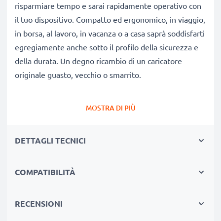
risparmiare tempo e sarai rapidamente operativo con
il tuo dispositivo. Compatto ed ergonomico, in viaggio,
in borsa, al lavoro, in vacanza o a casa saprà soddisfarti
egregiamente anche sotto il profilo della sicurezza e
della durata. Un degno ricambio di un caricatore
originale guasto, vecchio o smarrito.
Autonomia e flessibilità:
un caricatore che fa bene
MOSTRA DI PIÙ
alla tua batteria
✔ Tempi di ricarica ridotti, senza spiacevoli pause per
DETTAGLI TECNICI
ricaricare
✔ Qualità costruttive modernissime: efficiente,
COMPATIBILITÀ
leggero, che non scalda né ingombra
✔ Non stressa le celle: test approfonditi delle
componenti evitano un rapido logorio delle celle,
RECENSIONI
favorendo una ridotta usura e una lunga vita utile della