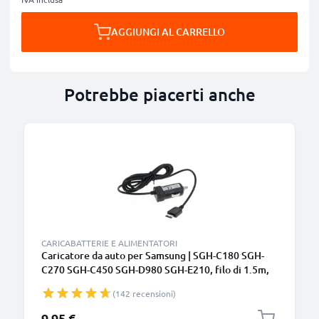
AGGIUNGI AL CARRELLO
Potrebbe piacerti anche
CARICABATTERIE E ALIMENTATORI
Caricatore da auto per Samsung | SGH-C180 SGH-
C270 SGH-C450 SGH-D980 SGH-E210, filo di 1.5m,
ricarica rapida in macchina a 5V 0.5A / 500mA
(142 recensioni)
Caricabatteria potente e sicuro
9,95 €