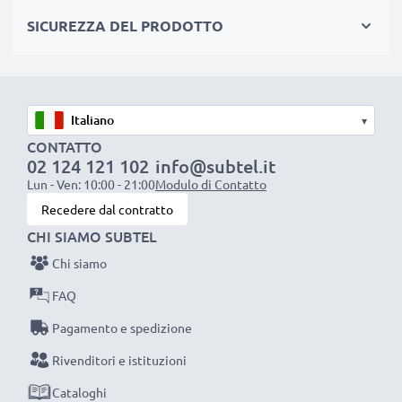
pila
SICUREZZA DEL PRODOTTO
✔ Ricarica la tua batteria conformemente alla sua
tensione di esercizio
✔ Filo resistente e flessibile, ma che non si aggroviglia
+ Materiale piacevole al tatto
▾
✔ Sicurezza certificata: protezione da corto circuito,
CONTATTO
surriscaldamento e sovratensione
02 124 121 102
info@subtel.it
Lun - Ven: 10:00 - 21:00
Modulo di Contatto
Recedere dal contratto
Caricatore CELLONIC: un caricabatterie dall’ottimo
CHI SIAMO SUBTEL
rapporto qualità-prezzo
Chi siamo
AC Adapter / Power Supply:
FAQ
Marca: CELLONIC
Pagamento e spedizione
Collegamento 1: Connettore
Rivenditori e istituzioni
Tensione di uscita / Output Volt: 5V
Amperaggio / Output ampere: 1A / 1000mA
Cataloghi