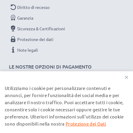
Diritto di recesso
Garanzia
Sicurezza & Certificazioni
Protezione dei dati
Note legali
LE NOSTRE OPZIONI DI PAGAMENTO
×
Utilizziamo i cookie per personalizzare contenuti e
I NOSTRI PARTNER DI SPEDIZIONE
annunci, per fornire funzionalità dei social media e per
analizzare il nostro traffico. Puoi accettare tutti i cookie,
consentire solo i cookie necessari oppure gestire le tue
© subtel.it 2026
preferenze. Ulteriori informazioni sull’utilizzo dei cookie
Tutti i prezzi includono l'IVA e sono esclusi i costi di
spedizione. Si prega di notare che tutti i marchi menzionati
sono disponibili nella nostra
Protezione dei Dati
sono marchi registrati dei rispettivi proprietari e sono citati