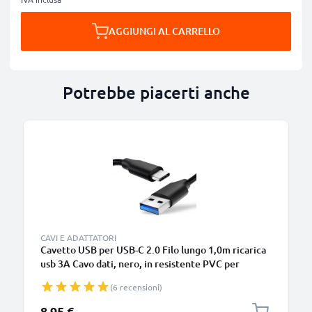
AGGIUNGI AL CARRELLO
Potrebbe piacerti anche
B
CAVI E ADATTATORI
Cavetto USB per USB-C 2.0 Filo lungo 1,0m ricarica
usb 3A Cavo dati, nero, in resistente PVC per
smartphone (Samsung, Huawei, Google Pixel),
(6 recensioni)
fotocamera Canon, Panasonic Lumix, Sony
connettore tipo C
8,95 €