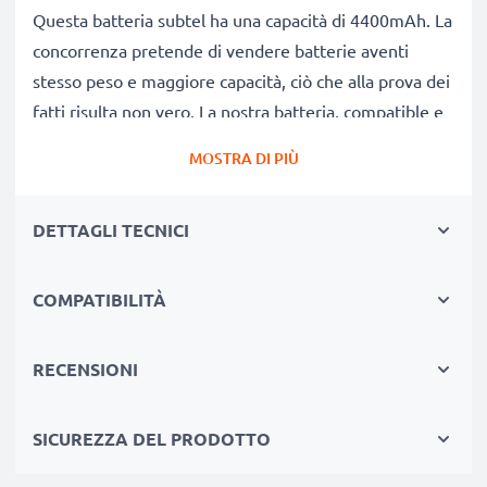
Questa batteria subtel ha una capacità di 4400mAh. La
concorrenza pretende di vendere batterie aventi
stesso peso e maggiore capacità, ciò che alla prova dei
fatti risulta non vero. La nostra batteria, compatible e
nuova, dispone di una capacità reale di 4400mAh,
MOSTRA DI PIÙ
proprio come pubblicizzato.
Grandi prestazioni: batteria VGP-BPS21 / BPS13
DETTAGLI TECNICI
compatibile
Le nostre batterie sostitutive forniscono
continuamente altissime performance in termini di
COMPATIBILITÀ
potenza & autonomia. Le prestazioni eguagliano o
superano quelle della vecchia batteria originale Sony,
RECENSIONI
raggiungendo un altissimo numero di cicli di carica-
scarica. Usa il tuo pc portatile senza più l'ansia di
SICUREZZA DEL PRODOTTO
doverlo ricaricare.
Qualità superiore & alti standard di sicurezza