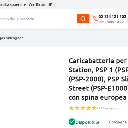
ualità superiore - Certificato UE
02 124 121 102
Lun - Ven: 10:00 - 
 per videogiochi
Caricabatteria pe
Station, PSP 1 (PS
(PSP-2000), PSP Sl
Street (PSP-E1000
con spina europea
(117 recensioni)
Disponibile
Consegna: 