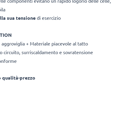
elle componenti evitano un rapido logorio delle celle,
ila
la sua tensione
di esercizio
ATION
 aggroviglia + Materiale piacevole al tatto
to circuito, surriscaldamento e sovratensione
conforme
o qualità-prezzo