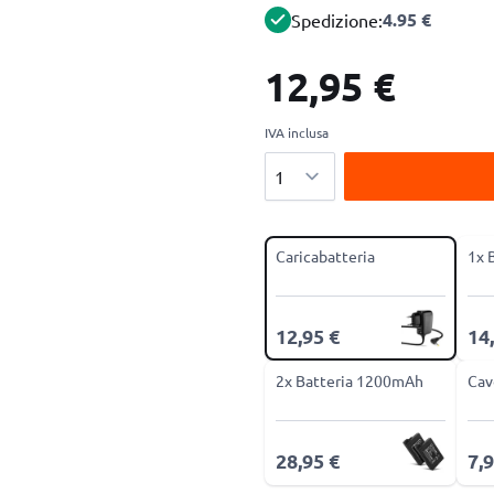
4.95 €
Spedizione:
12,95 €
IVA inclusa
Quantità
Caricabatteria
1x 
12,95 €
14
2x Batteria 1200mAh
Cav
28,95 €
7,9