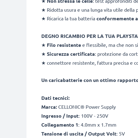
★
Non stressa le celle
: test approfonditi d
★ Ridotta usura e una lunga vita utile della p
★ Ricarica la tua batteria
conformemente al
DEGNO RICAMBIO PER LA TUA PLAYST
★
Filo resistente
e flessibile, ma che non si
★
Sicurezza certificata
: protezione da cor
★ connettore resistente, fattura precisa e 
Un caricabatterie con un ottimo rapport
Dati tecnici:
Marca:
CELLONIC® Power Supply
Ingresso / Input
: 100V - 250V
Collegamento 1
: 4.0mm x 1.7mm
Tensione di uscita / Output Volt
: 5V