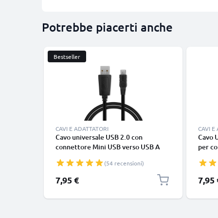
Potrebbe piacerti anche
Bestseller
CAVI E ADATTATORI
CAVI E
Cavo universale USB 2.0 con
Cavo 
connettore Mini USB verso USB A
per co
cavetto dati & ricarica 1A in PVC
1000, 
(54 recensioni)
nero
(PSP-
Lite 3
7,95 €
7,95 
E1004)
in PV