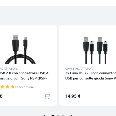
 ADATTATORI
CAVI E ADATTATORI
USB 2.0 con connettore USB A
2x Cavo USB 2.0 con connettor
nsolle giochi Sony PSP (PSP-
USB per consolle giochi Sony 
PSP-1004) PSP Slim Lite 2
1000 / PSP-2000 / PSP-3000 / 
(1 recensioni)
2000, PSP-2004) PSP Slim &
E1000 1m cavetto dati & ricari
 (PSP-3004) PSP Street (PSP
in PVC nero
€
14,95 €
 1m cavetto dati & ricarica 1A
C nero