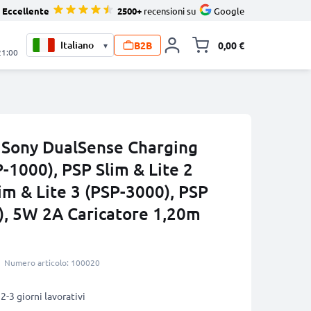
Eccellente
2500+
recensioni su
Google
B2B
0,00 €
▾
Alli
21:00
r Sony DualSense Charging
P-1000), PSP Slim & Lite 2
im & Lite 3 (PSP-3000), PSP
), 5W 2A Caricatore 1,20m
Numero articolo: 100020
2-3 giorni lavorativi