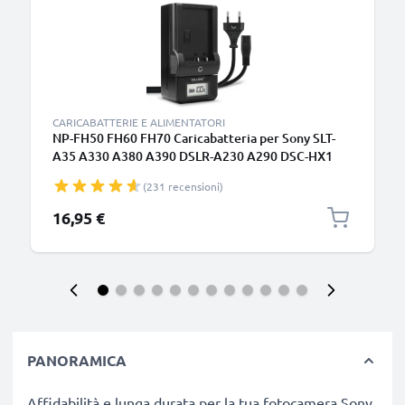
CARICABATTERIE E ALIMENTATORI
NP-FH50 FH60 FH70 Caricabatteria per Sony SLT-
A35 A330 A380 A390 DSLR-A230 A290 DSC-HX1
HX100V HX200V HDR-SR11 Batterie per
(231 recensioni)
fotocamera marca CELLONIC
16,95 €
PANORAMICA
Affidabilità e lunga durata per la tua fotocamera Sony