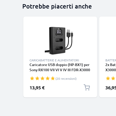
Potrebbe piacerti anche
CARICABATTERIE E ALIMENTATORI
BATTER
Caricatore USB doppio (NP-BX1) per
2x Bat
Sony RX100 VII VI V IV III FDR-X3000
X3000
RX1 HX400V DSC-HX350 DSC-HX60
NPBX1
(20 recensioni)
HDR-CX405 DSC-RX100 + 1m + Cavo
doppi
USB di CELLONIC
sostit
13,95 €
36,9