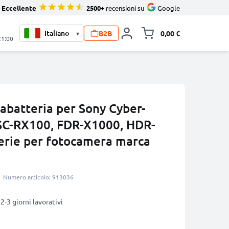
Eccellente
2500+
recensioni su
Google
B2B
0,00 €
▾
Alli
21:00
abatteria per Sony Cyber-
SC-RX100, FDR-X1000, HDR-
erie per fotocamera marca
Numero articolo: 913036
2-3 giorni lavorativi