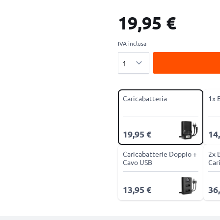
19,95 €
IVA inclusa
Quantità
Caricabatteria
1x 
19,95 €
14
Caricabatterie Doppio +
2x 
Cavo USB
Car
13,95 €
36