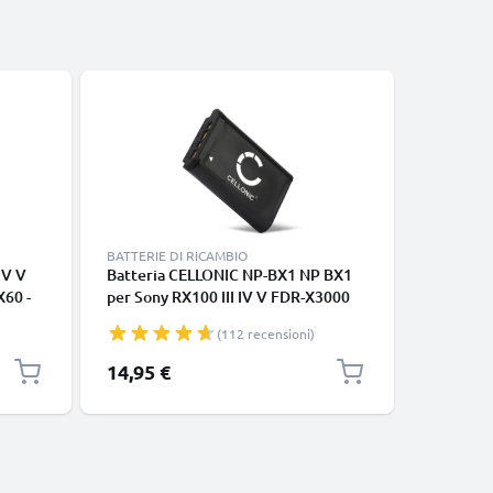
BATTERIE DI RICAMBIO
BATTERIE 
IV V
Batteria CELLONIC NP-BX1 NP BX1
2x Batte
60 -
per Sony RX100 III IV V FDR-X3000
Sony RX1
DSC-
DSC-RX100 DSC-HX60 -HX400V -
RX100 D
(112 recensioni)
HX350 HX90V HX80 DSC-H400 DSC-
HX90V H
mbio
WX500 -WX350 HDR-CX405 -CX240
-WX350 A
14,95 €
24,95 €
HDR-AS50 -AS300 Affidabile
1090mAh
ricambio da 1090mAh