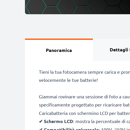
Dettagli 
Panoramica
Tieni la tua fotocamera sempre carica e pron
velocemente le tue batterie!
Giammai rovinare una sessione di foto a caus
specificamente progettato per ricaricare ba
Caricabatteria con schermino LCD per batte
✔
Schermo LCD
: mostra la percentuale di c
✔
Compatibilità universale
: 100V–250V inp