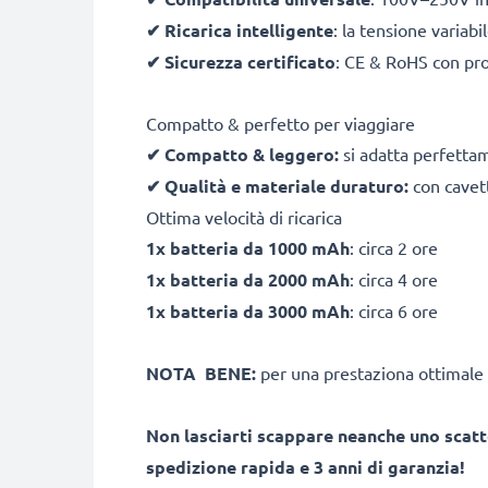
✔
Ricarica intelligente
: la tensione variab
✔
Sicurezza certificato
: CE & RoHS con pro
Compatto & perfetto per viaggiare
✔
Compatto & leggero:
si adatta perfetta
✔
Qualità e materiale duraturo:
con cavett
Ottima velocità di ricarica
1x batteria da 1000 mAh
: circa 2 ore
1x batteria da 2000 mAh
: circa 4 ore
1x batteria da 3000 mAh
: circa 6 ore
NOTA BENE:
per una prestaziona ottimale 
Non lasciarti scappare neanche uno scatt
spedizione rapida e 3 anni di garanzia!