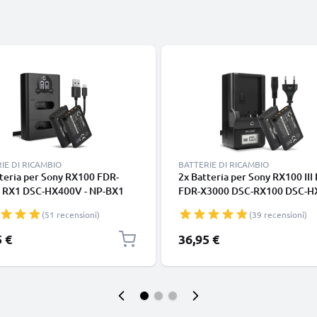
IE DI RICAMBIO
BATTERIE DI RICAMBIO
teria per Sony RX100 FDR-
2x Batteria per Sony RX100 III 
 RX1 DSC-HX400V - NP-BX1
FDR-X3000 DSC-RX100 DSC-HX
 1090mAh + Caricabatteria
HX400V -HX90V -HX80 -H400 
(51 recensioni)
(39 recensioni)
o ACC-TRBX Ricambio
WX50 - ACC-TRBX 1090mAh +
uzione scorta
Caricabatteria NP-BX1 di Rica
5 €
36,95 €
sostituzione scorta