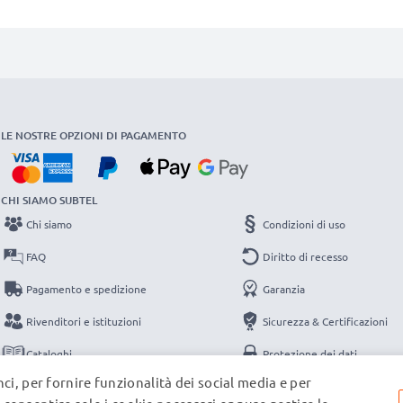
LE NOSTRE OPZIONI DI PAGAMENTO
CHI SIAMO SUBTEL
Chi siamo
Condizioni di uso
FAQ
Diritto di recesso
Pagamento e spedizione
Garanzia
Rivenditori e istituzioni
Sicurezza & Certificazioni
Cataloghi
Protezione dei dati
ci, per fornire funzionalità dei social media e per
Contatti
Note legali