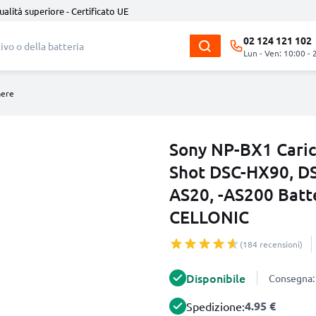
ualità superiore - Certificato UE
02 124 121 102
Lun - Ven: 10:00 - 
mere
Sony NP-BX1 Caric
Shot DSC-HX90, D
AS20, -AS200 Batt
CELLONIC
(184 recensioni)
Disponibile
Consegna: 
4.95 €
Spedizione: