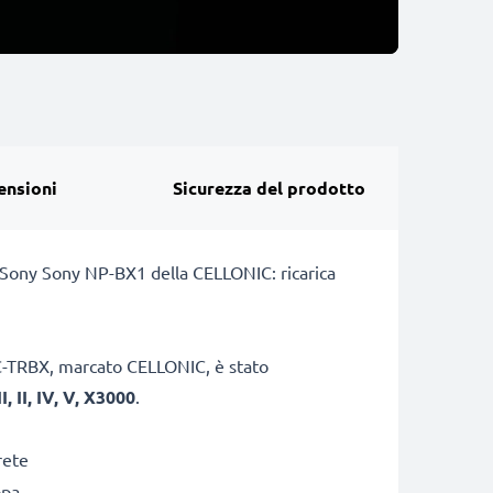
ensioni
Sicurezza del prodotto
ia Sony Sony NP-BX1 della CELLONIC: ricarica
ACC-TRBX, marcato CELLONIC, è stato
, II, IV, V, X3000
.
rete
opa