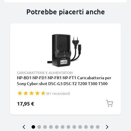
Potrebbe piacerti anche
CARICABATTERIE E ALIMENTATORI
NP-BD1 NP-FD1 NP-FR1 NP-FT1 Caricabatteria per
Sony Cyber-shot DSC-G3 DSC-T2 T200 T300 T500
T70 T700 T75 T77 T90 T900 DSC-TX1 Batterie per
(61 recensioni)
fotocamera marca CELLONIC
17,95 €