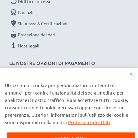
Diritto di recesso
Garanzia
Sicurezza & Certificazioni
Protezione dei dati
Note legali
LE NOSTRE OPZIONI DI PAGAMENTO
×
Utilizziamo i cookie per personalizzare contenuti e
I NOSTRI PARTNER DI SPEDIZIONE
annunci, per fornire funzionalità dei social media e per
analizzare il nostro traffico. Puoi accettare tutti i cookie,
consentire solo i cookie necessari oppure gestire le tue
© subtel.it 2026
preferenze. Ulteriori informazioni sull’utilizzo dei cookie
Tutti i prezzi includono l'IVA e sono esclusi i costi di
spedizione. Si prega di notare che tutti i marchi menzionati
sono disponibili nella nostra
Protezione dei Dati
sono marchi registrati dei rispettivi proprietari e sono citati
sulle nostre pagine web esclusivamente per fornire