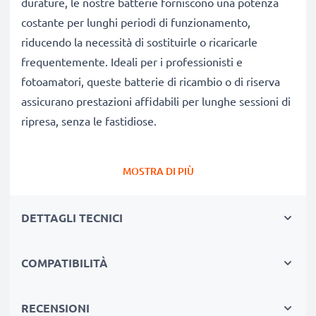
durature, le nostre batterie forniscono una potenza
costante per lunghi periodi di funzionamento,
riducendo la necessità di sostituirle o ricaricarle
frequentemente. Ideali per i professionisti e
fotoamatori, queste batterie di ricambio o di riserva
assicurano prestazioni affidabili per lunghe sessioni di
ripresa, senza le fastidiose.
Perché scegliere proprio queste batterie?
MOSTRA DI PIÙ
✔
Ricambio compatibile al 100%:
batteria
progettata specificamente per fotocamere Sony PXW-
DETTAGLI TECNICI
FS7, PXW-FS7M2, PMW-EX1r & altri modelli. Clicca su
Compatibilità qui sotto per consultare l’elenco
completo di modelli compatibili.
COMPATIBILITÀ
✔
Capacità reale garantita 5200mAh:
questa
batteria dà 5200mAh 14.4V garantendo così un flusso
RECENSIONI