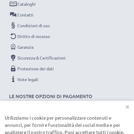
Cataloghi
Ciascuna batteria CELLONIC viene sottoposta a
Contatti
severe verifiche e test approfonditi per assicurare
Condizioni di uso
le migliori prestazioni e una durata lunghissima.
Diritto di recesso
Ordina ora per una spedizione rapida e 3 anni di
garanzia.
Garanzia
Sicurezza & Certificazioni
Protezione dei dati
Note legali
LE NOSTRE OPZIONI DI PAGAMENTO
×
Utilizziamo i cookie per personalizzare contenuti e
I NOSTRI PARTNER DI SPEDIZIONE
annunci, per fornire funzionalità dei social media e per
analizzare il nostro traffico. Puoi accettare tutti i cookie,