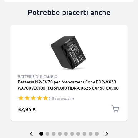
Potrebbe piacerti anche
BATTERIE DI RICAMBIO
Batteria NP-FV70 per fotocamera Sony FDR-AX53
AX700 AX100 HXR-NX80 HDR-CX625 CX450 CX900
CX680 HDR-PJ675 NEX-VG30 Affidabile ricambio da
(15 recensioni)
2050mAh, marca CELLONIC
32,95 €