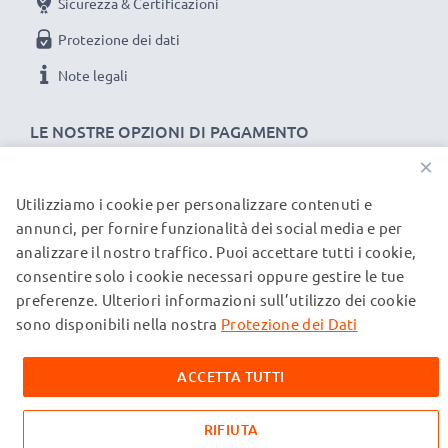
Sicurezza & Certificazioni
Protezione dei dati
Note legali
LE NOSTRE OPZIONI DI PAGAMENTO
×
Utilizziamo i cookie per personalizzare contenuti e
I NOSTRI PARTNER DI SPEDIZIONE
annunci, per fornire funzionalità dei social media e per
analizzare il nostro traffico. Puoi accettare tutti i cookie,
consentire solo i cookie necessari oppure gestire le tue
© subtel.it 2026
preferenze. Ulteriori informazioni sull’utilizzo dei cookie
Tutti i prezzi includono l'IVA e sono esclusi i costi di
spedizione. Si prega di notare che tutti i marchi menzionati
sono disponibili nella nostra
Protezione dei Dati
sono marchi registrati dei rispettivi proprietari e sono citati
sulle nostre pagine web esclusivamente per fornire
ACCETTA TUTTI
informazioni sui nostri prodotti.
RIFIUTA