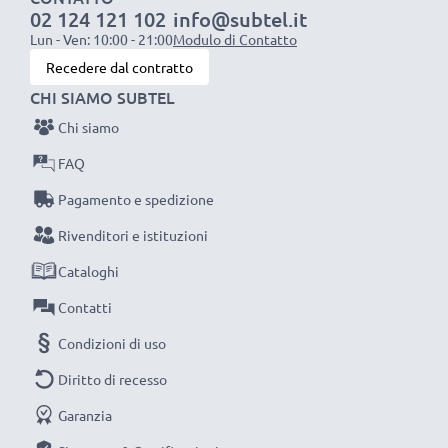
02 124 121 102
info@subtel.it
1x batteria da 1000 mAh
: circa 2 ore
Lun - Ven: 10:00 - 21:00
Modulo di Contatto
1x batteria da 2000 mAh
: circa 4 ore
Recedere dal contratto
1x batteria da 3000 mAh
: circa 6 ore
CHI SIAMO SUBTEL
Chi siamo
NOTA BENE:
per una prestaziona ottimale e il
raggiungimento di efficienza desiderata ricarica
FAQ
completamente le batterie prima d‘impiegarle.
Pagamento e spedizione
Rivenditori e istituzioni
Non lasciarti scappare neanche uno scatto con
Cataloghi
questo caricabatteria intelligente, con schermo
LCD, marcato CELLONIC. Ordina ora, spedizione
Contatti
rapida e 3 anni di garanzia!
Condizioni di uso
Diritto di recesso
Garanzia