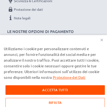
Sicurezza & Certificazioni
Protezione dei dati
Note legali
LE NOSTRE OPZIONI DI PAGAMENTO
×
Utilizziamo i cookie per personalizzare contenuti e
I NOSTRI PARTNER DI SPEDIZIONE
annunci, per fornire funzionalità dei social media e per
analizzare il nostro traffico. Puoi accettare tutti i cookie,
consentire solo i cookie necessari oppure gestire le tue
© subtel.it 2026
preferenze. Ulteriori informazioni sull’utilizzo dei cookie
Tutti i prezzi includono l'IVA e sono esclusi i costi di
spedizione. Si prega di notare che tutti i marchi menzionati
sono disponibili nella nostra
Protezione dei Dati
sono marchi registrati dei rispettivi proprietari e sono citati
sulle nostre pagine web esclusivamente per fornire
ACCETTA TUTTI
informazioni sui nostri prodotti.
RIFIUTA