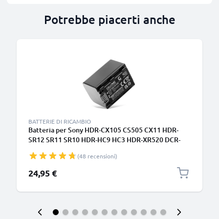
Potrebbe piacerti anche
BATTERIE DI RICAMBIO
Batteria per Sony HDR-CX105 CS505 CX11 HDR-
SR12 SR11 SR10 HDR-HC9 HC3 HDR-XR520 DCR-
SX30 1400mAh , marca CELLONIC, ricambi di lunga
(48 recensioni)
durata per macchine fotografiche e videocamere
24,95 €