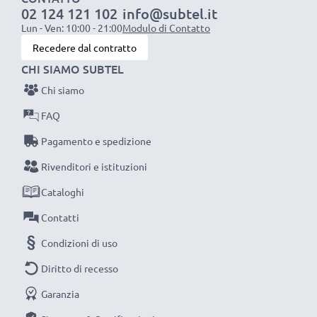
02 124 121 102
info@subtel.it
1x batteria da 1000 mAh
: circa 2 ore
Lun - Ven: 10:00 - 21:00
Modulo di Contatto
1x batteria da 2000 mAh
: circa 4 ore
Recedere dal contratto
1x batteria da 3000 mAh
: circa 6 ore
CHI SIAMO SUBTEL
Chi siamo
NOTA BENE:
per una prestaziona ottimale e il
raggiungimento di efficienza desiderata ricarica
FAQ
completamente le batterie prima d‘impiegarle.
Pagamento e spedizione
Rivenditori e istituzioni
Non lasciarti scappare neanche uno scatto con
Cataloghi
questo caricabatteria intelligente, con schermo
LCD, marcato CELLONIC. Ordina ora, spedizione
Contatti
rapida e 3 anni di garanzia!
Condizioni di uso
Diritto di recesso
Garanzia