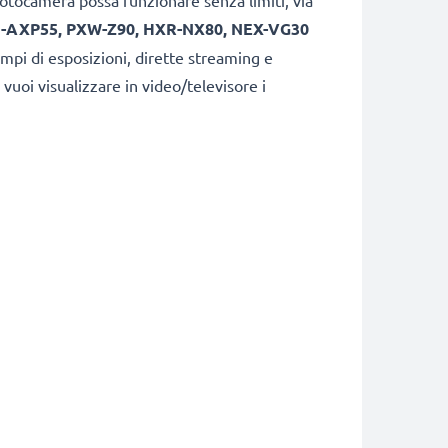
fotocamera possa funzionare senza limiti, via
 -AXP55, PXW-Z90, HXR-NX80, NEX-VG30
empi di esposizioni, dirette streaming e
 vuoi visualizzare in video/televisore i