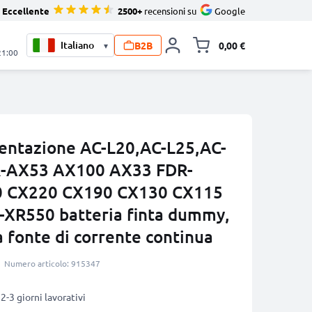
Eccellente
2500+
recensioni su
Google
B2B
0,00 €
▾
Alli
21:00
mentazione AC-L20,AC-L25,AC-
R-AX53 AX100 AX33 FDR-
 CX220 CX190 CX130 CX115
XR550 batteria finta dummy,
 fonte di corrente continua
Numero articolo: 915347
2-3 giorni lavorativi