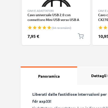
CAVI E ADATTATORI
CAVI E
Cavo universale USB 2.0 con
Cavo 
connettore Mini USB verso USB A
CX270
cavetto dati & ricarica 1A in PVC
CX210
(54 recensioni)
nero
Altiss
video 
7,95 €
10,9
impecc
Dettagli 
Panoramica
Liberati dalle fastidiose interruzioni pe
fdr axp33!