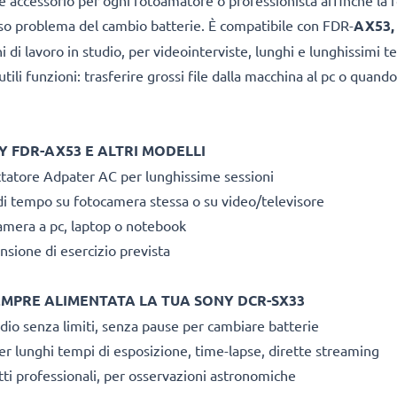
e accessorio per ogni fotoamatore o professionista affinché la 
ioso problema del cambio batterie.
È compatibile con FDR-
AX53,
i di lavoro in studio, per videointerviste, lunghi e lunghissimi t
ili funzioni: trasferire grossi file dalla macchina al pc o quando
 FDR-AX53 E ALTRI MODELLI
ttatore Adpater AC per lunghissime sessioni
 di tempo su fotocamera stessa o su video/televisore
camera a pc, laptop o notebook
nsione di esercizio prevista
EMPRE ALIMENTATA LA TUA SONY DCR-SX33
udio senza limiti, senza pause per cambiare batterie
r lunghi tempi di esposizione, time-lapse, dirette streaming
atti professionali, per osservazioni astronomiche