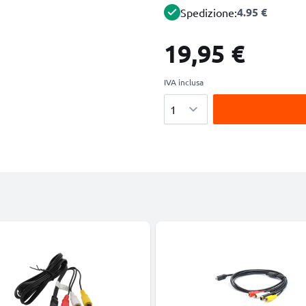
4.95 €
Spedizione:
19,95 €
IVA inclusa
Quantità