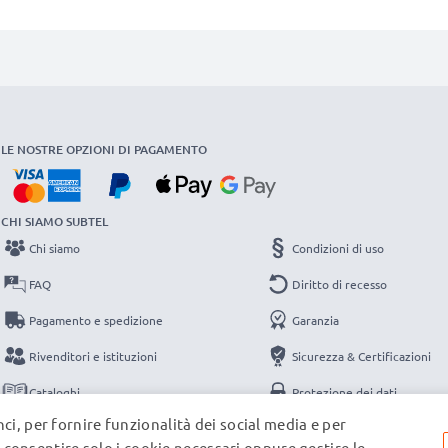
LE NOSTRE OPZIONI DI PAGAMENTO
CHI SIAMO SUBTEL
Chi siamo
Condizioni di uso
FAQ
Diritto di recesso
Pagamento e spedizione
Garanzia
Rivenditori e istituzioni
Sicurezza & Certificazioni
Cataloghi
Protezione dei dati
ci, per fornire funzionalità dei social media e per
Contatti
Note legali
e, consentire solo i cookie necessari oppure gestire le