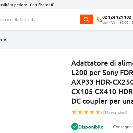
ualità superiore - Certificato UE
02 124 121 102
Lun - Ven: 10:00 - 
mere
Adattatore di ali
L200 per Sony FD
AXP33 HDR-CX250
CX105 CX410 HDR-
DC coupler per una
(153 recensioni)
Disponibile
Consegna: 