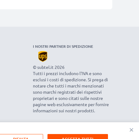
I NOSTRI PARTNER DI SPEDIZIONE
© subtel.it 2026
Tutti i prezzi includono l'IVA e sono
esclusi i costi di spedizione. Si prega di
notare che tutti i marchi menzionati
sono marchi registrati dei rispettivi
proprietari e sono citati sulle nostre
pagine web esclusivamente per fornire
informazioni sui nostri prodotti.
×
RIFIUTA
ACCETTA TUTTI