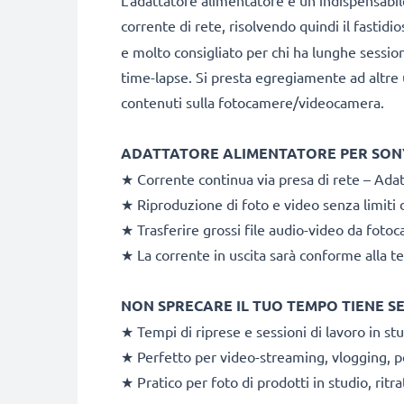
L’adattatore alimentatore è un indispensabil
corrente di rete, risolvendo quindi il fastid
e molto consigliato per chi ha lunghe session
time-lapse. Si presta egregiamente ad altre ut
contenuti sulla fotocamere/videocamera.
ADATTATORE ALIMENTATORE PER SONY
★ Corrente continua via presa di rete – Ada
★ Riproduzione di foto e video senza limiti
★ Trasferire grossi file audio-video da foto
★ La corrente in uscita sarà conforme alla te
NON SPRECARE IL TUO TEMPO TIENE S
★ Tempi di riprese e sessioni di lavoro in st
★ Perfetto per video-streaming, vlogging, pe
★ Pratico per foto di prodotti in studio, ritr