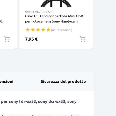
CAVI E ADATTATORI
CARICABA
Cavo USB con connettore Mini USB
NP-FH50 
0,
per fotocamera Sony Handycam
per Sony
DCR-DVD106 DCR-DVD109 DCR-
DSLR-A2
(41 recensioni)
ualità
DVD110 Filo lungo 1m ricarica 1A
HX200V 
avo AV
cavetto dati in piacevole PVC nero
fotocam
7,95 €
16,95 €
ensioni
Sicurezza del prodotto
e per sony fdr-ax53, sony dcr-sx33, sony