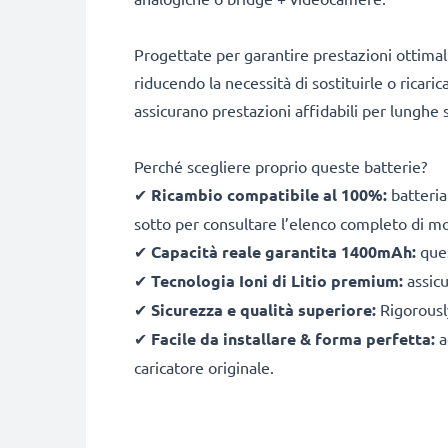
Progettate per garantire prestazioni ottimal
riducendo la necessità di sostituirle o ricari
assicurano prestazioni affidabili per lunghe s
Perché scegliere proprio queste batterie?
✔
Ricambio compatibile al 100%:
batteria
sotto per consultare l’elenco completo di mo
✔
Capacità reale garantita 1400mAh:
ques
✔
Tecnologia Ioni di Litio premium:
assicu
✔
Sicurezza e qualità superiore:
Rigorously
✔
Facile da installare & forma perfetta:
a
caricatore originale.