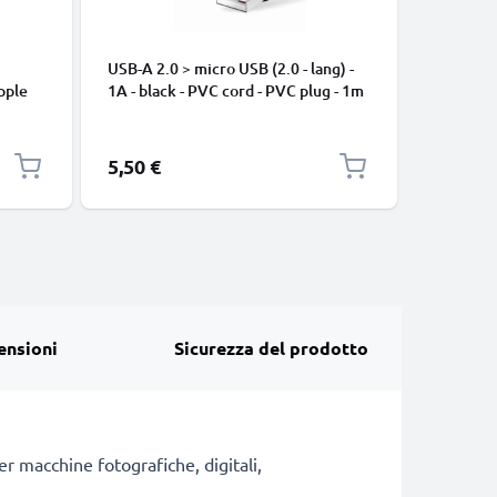
USB-A 2.0 > micro USB (2.0 - lang) -
Cavo USB
pple
1A - black - PVC cord - PVC plug - 1m
iPhone 17
, 8, 7,
Pro Max, 
arica
Samsung 
Google Pi
5,50 €
2,95 €
XL Xiaom
Pro+, No
13 3A ca
ensioni
Sicurezza del prodotto
r macchine fotografiche, digitali,