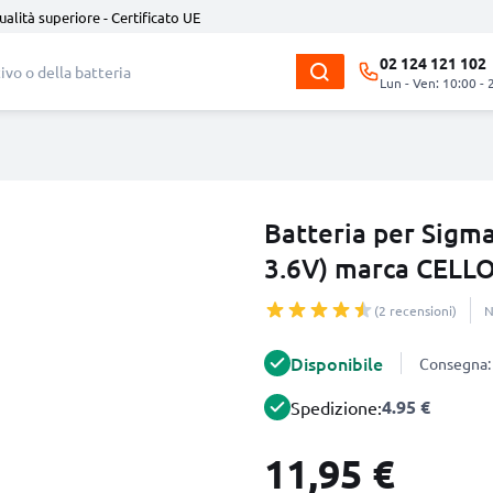
ualità superiore - Certificato UE
02 124 121 102
Lun - Ven: 10:00 - 
Batteria per Sigm
3.6V) marca CELL
(2 recensioni)
N
Disponibile
Consegna: 
4.95 €
Spedizione:
11,95 €