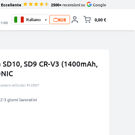
Eccellente
2500+
recensioni su
Google
B2B
0,00 €
▾
Alli
21:00
a SD10, SD9 CR-V3 (1400mAh,
ONIC
umero articolo: 912007
2-3 giorni lavorativi