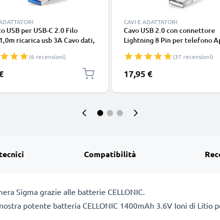
 ADATTATORI
CAVI E ADATTATORI
o USB per USB-C 2.0 Filo
Cavo USB 2.0 con connettore
1,0m ricarica usb 3A Cavo dati,
Lightning 8 Pin per telefono A
in resistente PVC per
iPhone 14, 13, 12, 11, X, XS, XR
(6 recensioni)
(37 recensioni)
phone (Samsung, Huawei,
SE filo di 1m cavetto dati & ric
 Pixel), fotocamera Canon,
in bianco per cellulare
€
17,95 €
onic Lumix, Sony connettore
tecnici
Compatibilità
Rec
amera Sigma grazie alle batterie CELLONIC.
a nostra potente batteria CELLONIC 1400mAh 3.6V Ioni di Litio pe