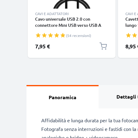
CAVI E ADATTATORI
CAVI E
Cavo universale USB 2.0 con
Cavett
connettore Mini USB verso USB A
lungo 
cavetto dati & ricarica 1A in PVC
nero, 
(54 recensioni)
nero
smart
Google
7,95 €
8,95 
Panas
tipo C
Dettagli 
Panoramica
Affidabilità e lunga durata per la tua fotoc
Fotografa senza interruzioni e fastidi con l
analogiche o bridge + videocamere.