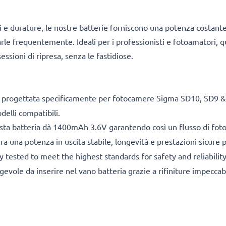
i e durature, le nostre batterie forniscono una potenza costant
carle frequentemente. Ideali per i professionisti e fotoamatori, q
essioni di ripresa, senza le fastidiose.
 progettata specificamente per fotocamere Sigma SD10, SD9 & al
delli compatibili.
ta batteria dà 1400mAh 3.6V garantendo così un flusso di foto 
ra una potenza in uscita stabile, longevità e prestazioni sicure
 tested to meet the highest standards for safety and reliabilit
gevole da inserire nel vano batteria grazie a rifiniture impecca