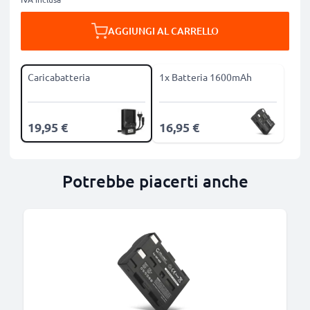
AGGIUNGI AL CARRELLO
Caricabatteria
1x Batteria 1600mAh
19,95 €
16,95 €
Potrebbe piacerti anche
B