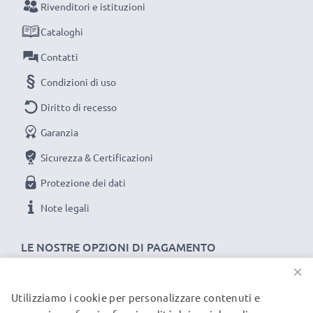
Rivenditori e istituzioni
questo caricabatteria intelligente, con schermo
Cataloghi
LCD, marcato CELLONIC. Ordina ora, spedizione
rapida e 3 anni di garanzia!
Contatti
Condizioni di uso
Diritto di recesso
Garanzia
Sicurezza & Certificazioni
Protezione dei dati
Note legali
LE NOSTRE OPZIONI DI PAGAMENTO
×
Utilizziamo i cookie per personalizzare contenuti e
I NOSTRI PARTNER DI SPEDIZIONE