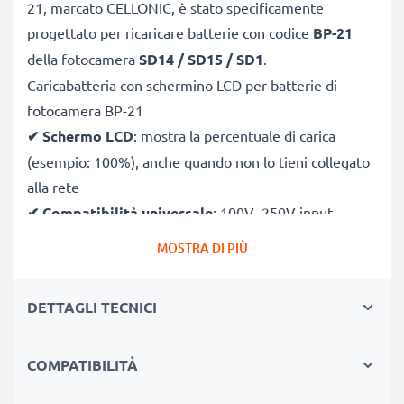
21, marcato CELLONIC, è stato specificamente
progettato per ricaricare batterie con codice
BP-21
della fotocamera
SD14 / SD15 / SD1
.
Caricabatteria con schermino LCD per batterie di
fotocamera BP-21
✔
Schermo LCD
: mostra la percentuale di carica
(esempio: 100%), anche quando non lo tieni collegato
alla rete
✔
Compatibilità universale
: 100V–250V input
flessibile, utilizzabile ovunque, in Italia, Europa o fuori
MOSTRA DI PIÙ
Europa
✔
Ricarica intelligente
: la tensione variabile
DETTAGLI TECNICI
aumenta la durata della batteria incrementando la
longevità
COMPATIBILITÀ
✔
Sicurezza certificato
: CE & RoHS con protezione
da corto circuito, sovratensione e surriscaldamento