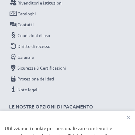
Rivenditori e istituzioni
Non lasciarti scappare neanche uno scatto con
Cataloghi
questo caricabatteria intelligente, con schermo
LCD, marcato CELLONIC. Ordina ora, spedizione
Contatti
rapida e 3 anni di garanzia!
Condizioni di uso
Diritto di recesso
Garanzia
Sicurezza & Certificazioni
Protezione dei dati
Note legali
LE NOSTRE OPZIONI DI PAGAMENTO
×
Utilizziamo i cookie per personalizzare contenuti e
I NOSTRI PARTNER DI SPEDIZIONE