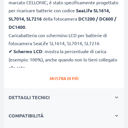
marcato CELLONIC, è stato specificamente progettato
per ricaricare batterie con codice
SeaLife SL1614,
SL7014, SL7216
della fotocamera
DC1200 / DC600 /
DC1400
.
Caricabatteria con schermino LCD per batterie di
fotocamera SeaLife SL1614, SL7014, SL7216
✔
Schermo LCD
: mostra la percentuale di carica
(esempio: 100%), anche quando non lo tieni collegato
alla rete
✔
Compatibilità universale
: 100V–250V input
MOSTRA DI PIÙ
flessibile, utilizzabile ovunque, in Italia, Europa o fuori
Europa
DETTAGLI TECNICI
✔
Ricarica intelligente
: la tensione variabile
aumenta la durata della batteria incrementando la
COMPATIBILITÀ
longevità
✔
Sicurezza certificato
: CE & RoHS con protezione