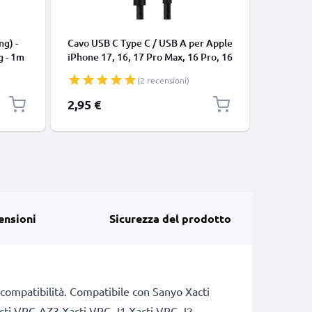
CAVI E AD
ng) -
Cavo USB C Type C / USB A per Apple
Cavo uni
g - 1m
iPhone 17, 16, 17 Pro Max, 16 Pro, 16
connetto
Pro Max, 17 Pro, 16e, 16 Plus
cavetto d
(2 recensioni)
Samsung Galaxy S25 Ultra, S25
bianco
Google Pixel 10, 9a, 10 Pro, 10 Pro
2,95 €
7,95 €
XL Xiaomi 15 Ultra, Redmi Note 14
Pro+, Note 14 Pro, 15T Pro OnePlus
13 3A cavetto da
ensioni
Sicurezza del prodotto
i compatibilità. Compatibile con Sanyo Xacti
ti VPC-AZ3 Xacti VPC-J1 Xacti VPC-J2