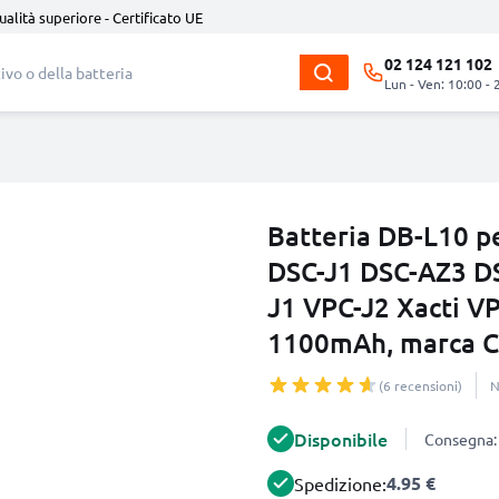
ualità superiore - Certificato UE
02 124 121 102
Lun - Ven: 10:00 - 
Batteria DB-L10 p
DSC-J1 DSC-AZ3 D
J1 VPC-J2 Xacti V
1100mAh, marca 
(6 recensioni)
N
Disponibile
Consegna: 
4.95 €
Spedizione: