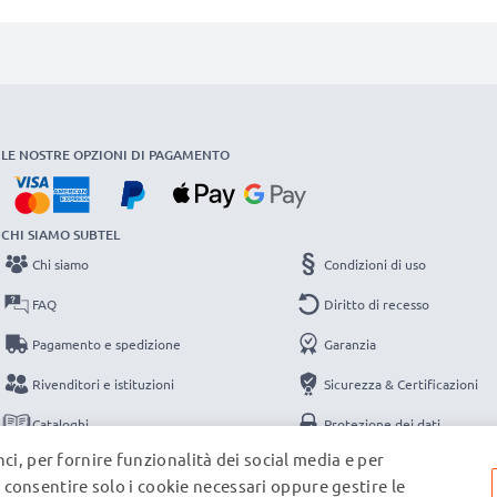
LE NOSTRE OPZIONI DI PAGAMENTO
CHI SIAMO SUBTEL
Chi siamo
Condizioni di uso
FAQ
Diritto di recesso
Pagamento e spedizione
Garanzia
Rivenditori e istituzioni
Sicurezza & Certificazioni
Cataloghi
Protezione dei dati
ci, per fornire funzionalità dei social media e per
Contatti
Note legali
e, consentire solo i cookie necessari oppure gestire le