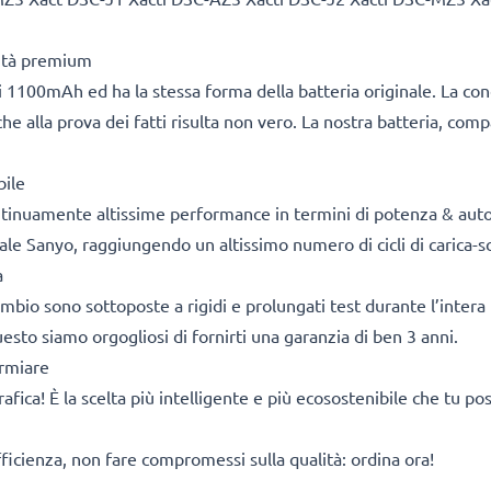
lità premium
 1100mAh ed ha la stessa forma della batteria originale. La co
he alla prova dei fatti risulta non vero. La nostra batteria, com
bile
ontinuamente altissime performance in termini di potenza & aut
ale Sanyo, raggiungendo un altissimo numero di cicli di carica-sc
a
cambio sono sottoposte a rigidi e prolungati test durante l’intera 
sto siamo orgogliosi di fornirti una garanzia di ben 3 anni.
armiare
rafica! È la scelta più intelligente e più ecosostenibile che tu p
fficienza, non fare compromessi sulla qualità: ordina ora!