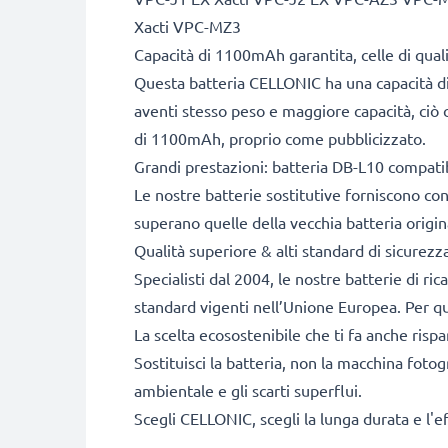
Xacti VPC-MZ3
Capacità di 1100mAh garantita, celle di qua
Questa batteria CELLONIC ha una capacità di
aventi stesso peso e maggiore capacità, ciò c
di 1100mAh, proprio come pubblicizzato.
Grandi prestazioni: batteria DB-L10 compati
Le nostre batterie sostitutive forniscono c
superano quelle della vecchia batteria origin
Qualità superiore & alti standard di sicurezz
Specialisti dal 2004, le nostre batterie di ri
standard vigenti nell’Unione Europea. Per que
La scelta ecosostenibile che ti fa anche risp
Sostituisci la batteria, non la macchina fotog
ambientale e gli scarti superflui.
Scegli CELLONIC, scegli la lunga durata e l'e