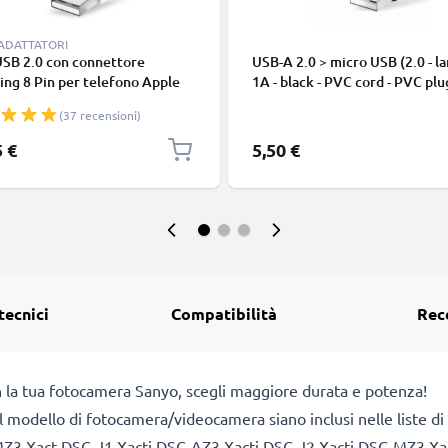
 ADATTATORI
USB 2.0 con connettore
USB-A 2.0 > micro USB (2.0 - la
ing 8 Pin per telefono Apple
1A - black - PVC cord - PVC plu
 14, 13, 12, 11, X, XS, XR, 8, 7,
(37 recensioni)
o di 1m cavetto dati & ricarica
nco per cellulare
5 €
5,50 €
tecnici
Compatibilità
Rec
n la tua fotocamera Sanyo, scegli maggiore durata e potenza!
a il modello di fotocamera/videocamera siano inclusi nelle liste d
3 Xact DSC-J1 Xacti DSC-AZ3 Xacti DSC-J2 Xacti DSC-MZ3 Xac