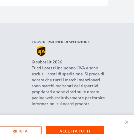
I NOSTRI PARTNER DI SPEDIZIONE
© subtel.it 2026
Tutti i prezzi includono l'IVA e sono
esclusi i costi di spedizione. Si prega di
notare che tutti i marchi menzionati
sono marchi registrati dei rispettivi
proprietari e sono citati sulle nostre
pagine web esclusivamente per fornire
informazioni sui nostri prodotti.
×
RIFIUTA
ACCETTA TUTTI