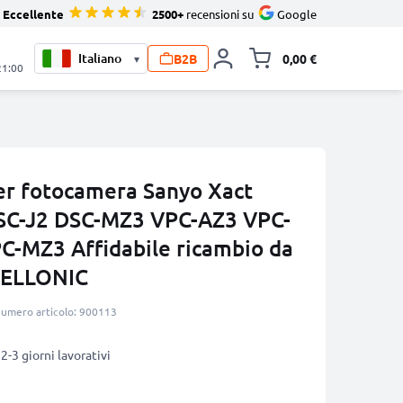
Eccellente
2500+
recensioni su
Google
B2B
0,00 €
▾
Alli
21:00
er fotocamera Sanyo Xact
SC-J2 DSC-MZ3 VPC-AZ3 VPC-
PC-MZ3 Affidabile ricambio da
CELLONIC
umero articolo: 900113
2-3 giorni lavorativi