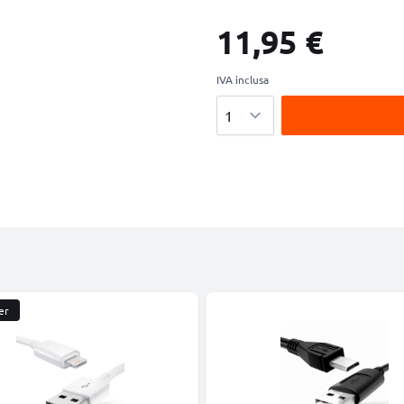
11,95 €
IVA inclusa
Quantità
er