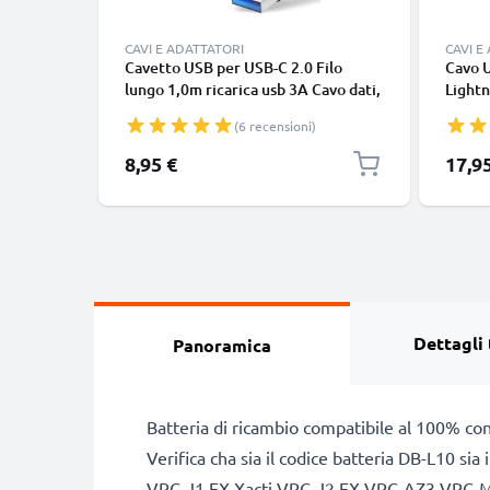
CAVI E ADATTATORI
CAVI E
Cavetto USB per USB-C 2.0 Filo
Cavo 
lungo 1,0m ricarica usb 3A Cavo dati,
Lightn
nero, in resistente PVC per
iPhone
(6 recensioni)
smartphone (Samsung, Huawei,
SE fil
Google Pixel), fotocamera Canon,
in bia
8,95 €
17,9
Panasonic Lumix, Sony connettore
tipo C
Dettagli 
Panoramica
Batteria di ricambio compatibile al 100% co
Verifica cha sia il codice batteria DB-L10 si
VPC-J1 EX Xacti VPC-J2 EX VPC-AZ3 VPC-MZ