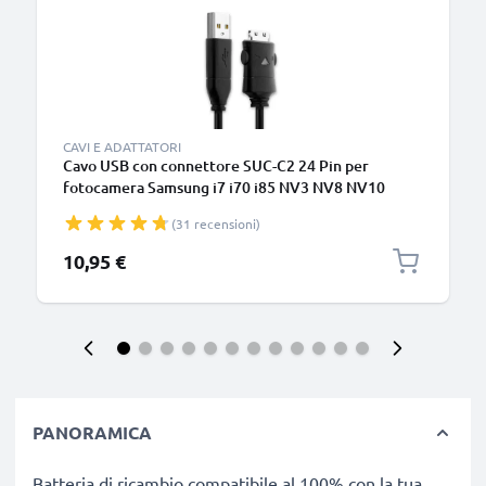
CAVI E ADATTATORI
Cavo USB con connettore SUC-C2 24 Pin per
fotocamera Samsung i7 i70 i85 NV3 NV8 NV10
NV11 NV15 L70 L730 L830 DigiMax S800 i6 i5 Filo
(31 recensioni)
lungo 1.5m ricarica cavetto dati in piacevole PVC
nero
10,95 €
PANORAMICA
Batteria di ricambio compatibile al 100% con la tua