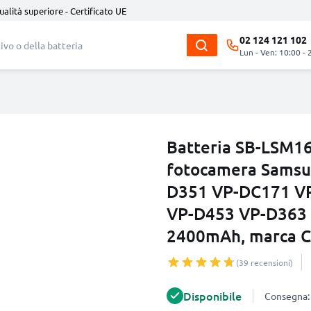
ualità superiore - Certificato UE
02 124 121 102
Lun - Ven: 10:00 - 
Batteria SB-LSM1
fotocamera Samsu
D351 VP-DC171 V
VP-D453 VP-D363 A
2400mAh, marca 
(39 recensioni)
Disponibile
Consegna: 