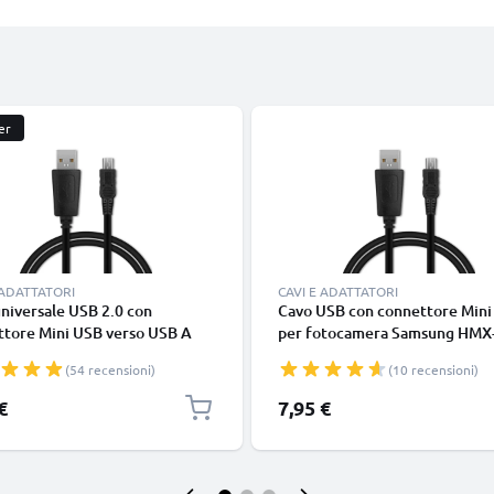
er
 ADATTATORI
CAVI E ADATTATORI
niversale USB 2.0 con
Cavo USB con connettore Mini
ttore Mini USB verso USB A
per fotocamera Samsung HMX
o dati & ricarica 1A in PVC
F80 F900 HMX-H200 H300 H4
(54 recensioni)
(10 recensioni)
HMX-Q10 SMX-C10 SMX-F40 F
DX103 SC-D353 VP-D361 Filo 
€
7,95 €
1m ricarica 1A cavetto dati in
piacevole PVC nero