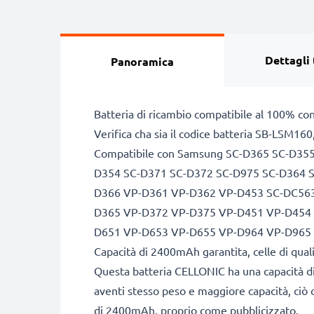
Dettagli 
Panoramica
Batteria di ricambio compatibile al 100% co
Verifica cha sia il codice batteria SB-LSM16
Compatibile con Samsung SC-D365 SC-D35
D354 SC-D371 SC-D372 SC-D975 SC-D364 
D366 VP-D361 VP-D362 VP-D453 SC-DC56
D365 VP-D372 VP-D375 VP-D451 VP-D454
D651 VP-D653 VP-D655 VP-D964 VP-D965
Capacità di 2400mAh garantita, celle di qua
Questa batteria CELLONIC ha una capacità di
aventi stesso peso e maggiore capacità, ciò c
di 2400mAh, proprio come pubblicizzato.