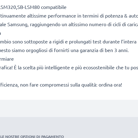
B-LSM320,SB-LSM80 compatibile
ontinuamente altissime performance in termini di potenza & aut
ale Samsung, raggiungendo un altissimo numero di cicli di carica
a
cambio sono sottoposte a rigidi e prolungati test durante l’intera 
sto siamo orgogliosi di fornirti una garanzia di ben 3 anni.
armiare
rafica! È la scelta più intelligente e più ecosostenibile che tu p
fficienza, non fare compromessi sulla qualità: ordina ora!
LE NOSTRE OPZIONI DI PAGAMENTO