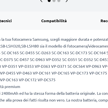
tecnici
Compatibilità
Rec
n la tua fotocamera Samsung, scegli maggiore durata e potenza
0,SB-LSM320,SB-LSM80 sia il modello di fotocamera/videocamera si
5 SC-DC165 SC-D455 SC-D263 SC-DC163 SC-DC173 SC-DC164 
SC-D375 SC-D457 SC-D963 VP-D352 SC-D351 SC-D352 SC-D453
3 VP-D351 VP-D353 VP-D363 VP-D371 SC-DC564 VP-D963 VP
 VP-D455 VP-D463 VP-DC161 VP-DC165 VP-DC173 VP-DC175 
 VP-DC163 VP-DC172 VP-DC575
lità premium
 2400mAh ed ha la stessa forma della batteria originale. La co
he alla prova dei fatti risulta non vero. La nostra batteria, com