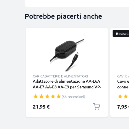
Potrebbe piacerti anche
Bestsell
CARICABATTERIE E ALIMENTATORI
CAVI E
Adattatore di alimentazione AA-E6A
Cavo u
AA-E7 AA-E8 AA-E9 per Samsung VP-
conne
MX20 -MX10 SMX-F30 -F34 VP-D371
cavett
(53 recensioni)
-D361 -D351 -D20 -D101 SC-MX20 -
nero
L906 -DX103 -D353 VP-DC171 -
21,95 €
7,95 
DC161 VP-DX100 batteria finta
dummy, DC coupler per una fonte di
corrente continua