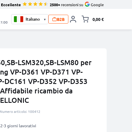
Eccellente
2500+
recensioni su
Google
B2B
0,00 €
▾
Alli
21:00
60,SB-LSM320,SB-LSM80 per
ng VP-D361 VP-D371 VP-
P-DC161 VP-D352 VP-D353
ffidabile ricambio da
CELLONIC
Numero articolo: 100412
2-3 giorni lavorativi