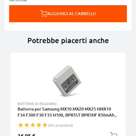
AGGIUNGI AL CARRELLO
Potrebbe piacerti anche
BATTERIE DI RICAMBIO
Batteria per Samsung MX10 MX20 MX25 HMX10
F34 F300 F30 F33 H100, BP85ST BP85NF 850mAh ,
marca CELLONIC, ricambi di lunga durata per
(50 recensioni)
macchine fotografiche e videocamere
16,95 €