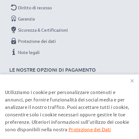
Diritto di recesso
Garanzia
Sicurezza & Certificazioni
Protezione dei dati
Note legali
LE NOSTRE OPZIONI DI PAGAMENTO
×
Utilizziamo i cookie per personalizzare contenuti e
I NOSTRI PARTNER DI SPEDIZIONE
annunci, per fornire funzionalità dei social media e per
analizzare il nostro traffico. Puoi accettare tutti i cookie,
consentire solo i cookie necessari oppure gestire le tue
© subtel.it 2026
preferenze. Ulteriori informazioni sull’utilizzo dei cookie
Tutti i prezzi includono l'IVA e sono esclusi i costi di
spedizione. Si prega di notare che tutti i marchi menzionati
sono disponibili nella nostra
Protezione dei Dati
sono marchi registrati dei rispettivi proprietari e sono citati