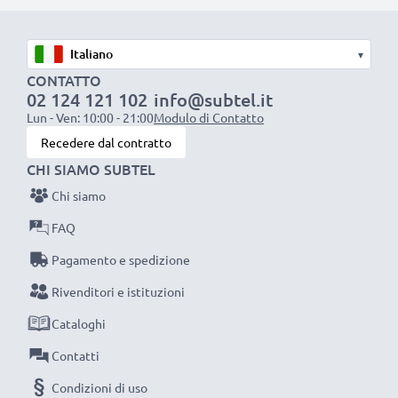
resistente e anti-attorcigliamenti, a prova di rottura,
Ottima velocità di ricarica
▾
1x batteria da 1000 mAh
: circa 2 ore
CONTATTO
02 124 121 102
info@subtel.it
1x batteria da 2000 mAh
: circa 4 ore
Lun - Ven: 10:00 - 21:00
Modulo di Contatto
1x batteria da 3000 mAh
: circa 6 ore
Recedere dal contratto
CHI SIAMO SUBTEL
NOTA BENE:
per una prestaziona ottimale e il
Chi siamo
raggiungimento di efficienza desiderata ricarica
completamente le batterie prima d‘impiegarle.
FAQ
Pagamento e spedizione
Non lasciarti scappare neanche uno scatto con
Rivenditori e istituzioni
questo caricabatteria intelligente, con schermo
Cataloghi
LCD, marcato CELLONIC. Ordina ora, spedizione
rapida e 3 anni di garanzia!
Contatti
Condizioni di uso