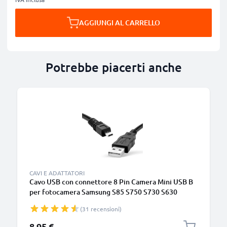
AGGIUNGI AL CARRELLO
Potrebbe piacerti anche
CAVI E ADATTATORI
Cavo USB con connettore 8 Pin Camera Mini USB B
per fotocamera Samsung S85 S750 S730 S630
S1060 S1050, GX10 GX-20 GX-1S Filo lungo 1.5m
(31 recensioni)
ricarica cavetto dati in piacevole PVC nero
8,95 €