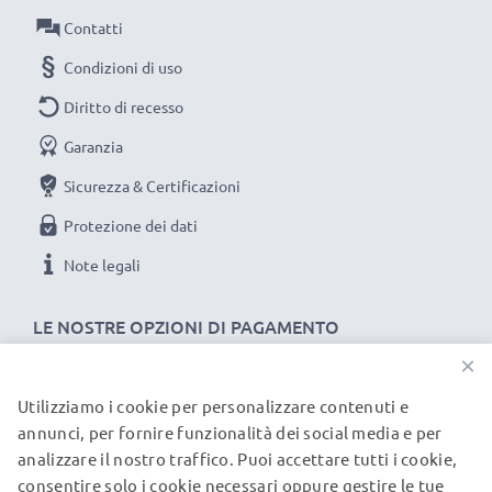
Ciascuna batteria CELLONIC viene sottoposta a
Contatti
severe verifiche e test approfonditi per assicurare
Condizioni di uso
le migliori prestazioni e una durata lunghissima.
Diritto di recesso
Ordina ora per una spedizione rapida e 3 anni di
garanzia.
Garanzia
Sicurezza & Certificazioni
Protezione dei dati
Note legali
LE NOSTRE OPZIONI DI PAGAMENTO
×
Utilizziamo i cookie per personalizzare contenuti e
I NOSTRI PARTNER DI SPEDIZIONE
annunci, per fornire funzionalità dei social media e per
analizzare il nostro traffico. Puoi accettare tutti i cookie,
consentire solo i cookie necessari oppure gestire le tue
© subtel.it 2026