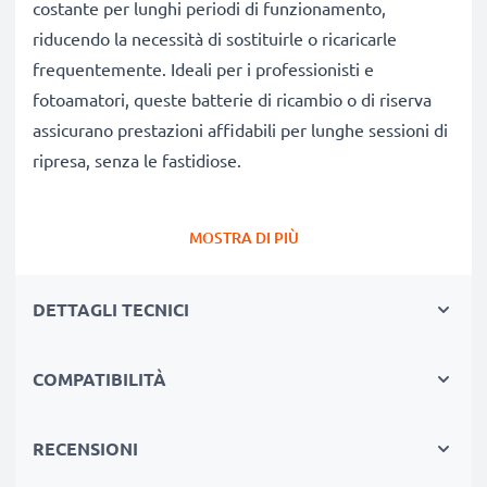
costante per lunghi periodi di funzionamento,
riducendo la necessità di sostituirle o ricaricarle
frequentemente. Ideali per i professionisti e
fotoamatori, queste batterie di ricambio o di riserva
assicurano prestazioni affidabili per lunghe sessioni di
ripresa, senza le fastidiose.
Perché scegliere proprio queste batterie?
MOSTRA DI PIÙ
✔
Ricambio compatibile al 100%:
batteria
progettata specificamente per fotocamere Samsung
DETTAGLI TECNICI
Digimax A6 A5 420 & altri modelli. Clicca su
Compatibilità qui sotto per consultare l’elenco
completo di modelli compatibili.
COMPATIBILITÀ
✔
Capacità reale garantita 1400mAh:
questa
batteria dà 1400mAh 3.6V garantendo così un flusso
RECENSIONI
di foto senza frequenti interruzioni.